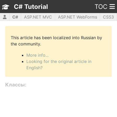
C# Tutorial
TOC
C#
ASP.NET MVC
ASP.NET WebForms
CSS3
HTML5
JavaScript
jQuery
PHP5
WPF
This article has been localized into Russian by
the community.
More info...
Looking for the original article in
English?
Классы: