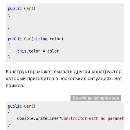
public
Car
(
)
{

}

public
Car
(
string
 color
)
{

this
.color = color;

}
Конструктор может вызвать другой конструктор,
который пригодится в нескольких ситуациях. Вот
пример:
Download sample code
public
Car
(
)
{

    Console.WriteLine(
"Constructor with no parameter
}
