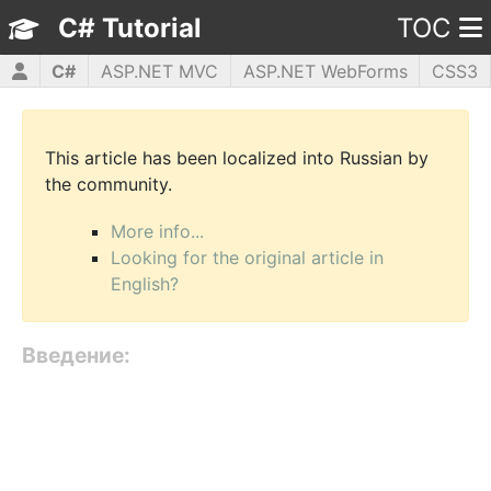
C# Tutorial
TOC
C#
ASP.NET MVC
ASP.NET WebForms
CSS3
HTML5
JavaScript
jQuery
PHP5
WPF
This article has been localized into Russian by
the community.
More info...
Looking for the original article in
English?
Введение: