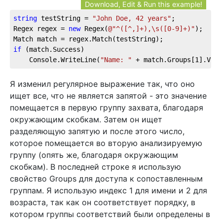
Download, Edit & Run this example!
string
 testString = 
"John Doe, 42 years"
;
Regex regex = 
new
 Regex(
@"^([^,]+),\s([0-9]+)"
);
Match match = regex.Match(testString);
if
 (match.Success)
    Console.WriteLine(
"Name: "
 + match.Groups[
1
].Val
Я изменил регулярное выражение так, что оно
ищет все, что не является запятой - это значение
помещается в первую группу захвата, благодаря
окружающим скобкам. Затем он ищет
разделяющую запятую и после этого число,
которое помещается во вторую анализируемую
группу (опять же, благодаря окружающим
скобкам). В последней строке я использую
свойство Groups для доступа к сопоставленным
группам. Я использую индекс 1 для имени и 2 для
возраста, так как он соответствует порядку, в
котором группы соответствий были определены в