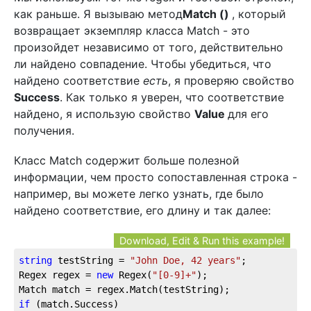
как раньше. Я вызываю метод
Match ()
, который
возвращает экземпляр класса Match - это
произойдет независимо от того, действительно
ли найдено совпадение. Чтобы убедиться, что
найдено соответствие
есть
, я проверяю свойство
Success
. Как только я уверен, что соответствие
найдено, я использую свойство
Value
для его
получения.
Класс Match содержит больше полезной
информации, чем просто сопоставленная строка -
например, вы можете легко узнать, где было
найдено соответствие, его длину и так далее:
Download, Edit & Run this example!
string
 testString = 
"John Doe, 42 years"
;
Regex regex = 
new
 Regex(
"[0-9]+"
);
Match match = regex.Match(testString);
if
 (match.Success)