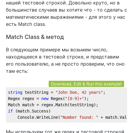
нашей тестовой строкой. Довольно круто, но в
большинстве случаев вы хотите что - то сделать с
математическими выражениями - для этого у нас
есть Match class.
Match Class & метод
В следующем примере мы возьмем число,
находящееся в тестовой строке, и представим
его пользователю, а не просто проверим, что оно
там есть:
Download, Edit & Run this example!
string
 testString = 
"John Doe, 42 years"
;
Regex regex = 
new
 Regex(
"[0-9]+"
);
Match match = regex.Match(testString);
if
 (match.Success)
    Console.WriteLine(
"Number found: "
 + match.Value
Мы используем тот же regex и тестовой строкой,