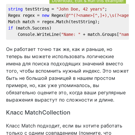
Download, Edit & Run this example!
string
 testString = 
"John Doe, 42 years"
;
Regex regex = 
new
 Regex(
@"^(?<name>[^,]+),\s(?<age>[
Match match = regex.Match(testString);
if
 (match.Success)
    Console.WriteLine(
"Name: "
 + match.Groups[
"name"
Он работает точно так же, как и раньше, но
теперь вы можете использовать логические
имена для поиска подходящих значений вместо
того, чтобы вспомнить нужный индекс. Это может
быть не большой разницей в нашем простом
примере, но, как уже упоминалось, вы
обязательно оцените это, когда ваши регулярные
выражения вырастут по сложности и длине.
Класс MatchCollection
Класс Match подходит, если вы хотите работать
только с одним совпадением (помните, что