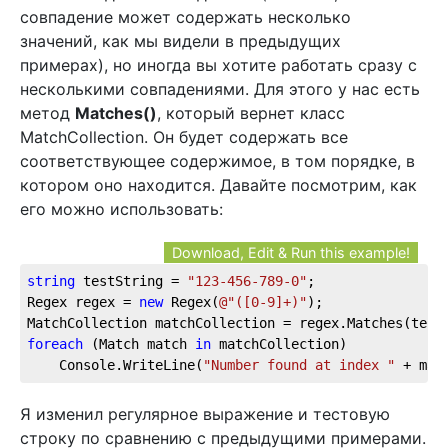
совпадение может содержать несколько
значений, как мы видели в предыдущих
примерах), но иногда вы хотите работать сразу с
несколькими совпадениями. Для этого у нас есть
метод
Matches()
, который вернет класс
MatchCollection. Он будет содержать все
соответствующее содержимое, в том порядке, в
котором оно находится. Давайте посмотрим, как
его можно использовать:
Download, Edit & Run this example!
string
 testString = 
"123-456-789-0"
;
Regex regex = 
new
 Regex(
@"([0-9]+)"
);
MatchCollection matchCollection = regex.Matches(test
foreach
 (Match match 
in
 matchCollection)
    Console.WriteLine(
"Number found at index "
 + mat
Я изменил регулярное выражение и тестовую
строку по сравнению с предыдущими примерами.