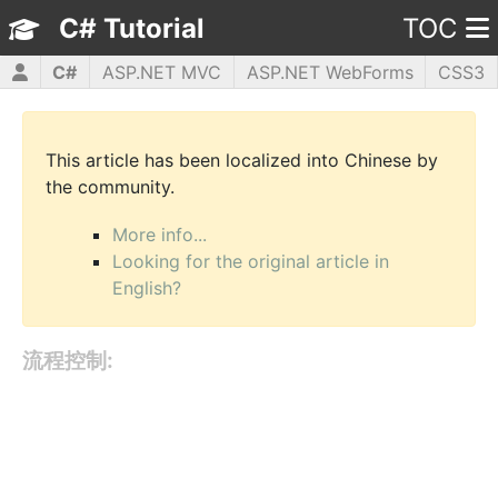
C# Tutorial
TOC
C#
ASP.NET MVC
ASP.NET WebForms
CSS3
HTML5
JavaScript
jQuery
PHP5
WPF
This article has been localized into Chinese by
the community.
More info...
Looking for the original article in
English?
流程控制: