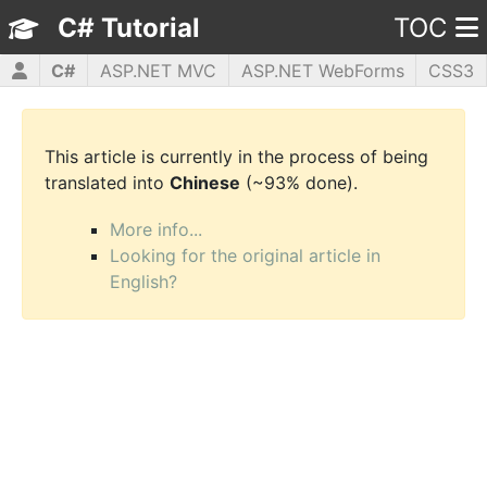
C# Tutorial
TOC
C#
ASP.NET MVC
ASP.NET WebForms
CSS3
HTML5
JavaScript
jQuery
PHP5
WPF
This article is currently in the process of being
translated into
Chinese
(~93% done).
More info...
Looking for the original article in
English?