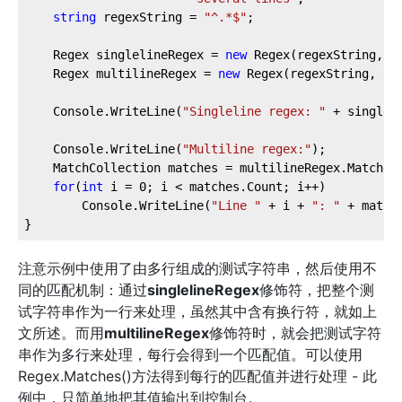
string
 regexString = 
"^.*$"
;

	Regex singlelineRegex = 
new
 Regex(regexString, Re
	Regex multilineRegex = 
new
 Regex(regexString, Reg
	Console.WriteLine(
"Singleline regex: "
 + singlel
	Console.WriteLine(
"Multiline regex:"
);

	MatchCollection matches = multilineRegex.Matches(testString);

for
(
int
 i = 
0
; i < matches.Count; i++)

		Console.WriteLine(
"Line "
 + i + 
": "
 + match
}
注意示例中使用了由多行组成的测试字符串，然后使用不
同的匹配机制：通过
singlelineRegex
修饰符，把整个测
试字符串作为一行来处理，虽然其中含有换行符，就如上
文所述。而用
multilineRegex
修饰符时，就会把测试字符
串作为多行来处理，每行会得到一个匹配值。可以使用
Regex.Matches()方法得到每行的匹配值并进行处理 - 此
例中，只简单地把其值输出到控制台。