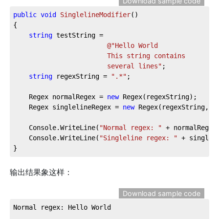
Download sample code
public
void
SinglelineModifier
(
)
{

string
 testString = 

@"Hello World

						This string contains

						several lines"
;

string
 regexString = 
".*"
;

	Regex normalRegex = 
new
 Regex(regexString);

	Regex singlelineRegex = 
new
 Regex(regexString, Reg
	Console.WriteLine(
"Normal regex: "
 + normalRegex
	Console.WriteLine(
"Singleline regex: "
 + singlel
}
输出结果象这样：
Download sample code
Normal regex: Hello World
