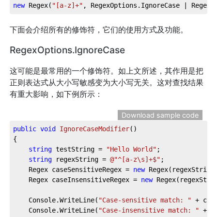
new
 Regex(
"[a-z]+"
, RegexOptions.IgnoreCase | RegexO
下面会介绍所有的修饰符，它们的使用方式及功能。
RegexOptions.IgnoreCase
这可能是最常用的一个修饰符。如上文所述，其作用是把
正则表达式从大小写敏感变为大小写无关。这对查找结果
有重大影响，如下例所示：
Download sample code
public
void
IgnoreCaseModifier
(
)
{

string
 testString = 
"Hello World"
;

string
 regexString = 
@"^[a-z\s]+$"
;

	Regex caseSensitiveRegex = 
new
 Regex(regexString)
	Regex caseInsensitiveRegex = 
new
 Regex(regexStri
	Console.WriteLine(
"Case-sensitive match: "
 + cas
	Console.WriteLine(
"Case-insensitive match: "
 + c