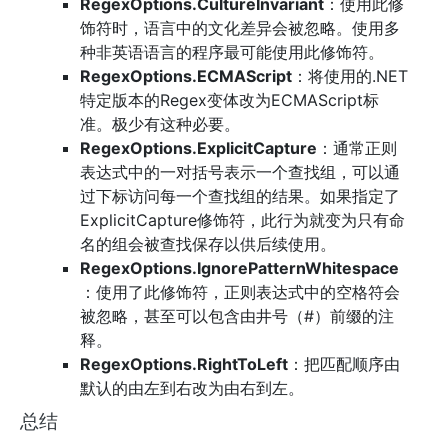
RegexOptions.CultureInvariant
：使用此修
饰符时，语言中的文化差异会被忽略。使用多
种非英语语言的程序最可能使用此修饰符。
RegexOptions.ECMAScript
：将使用的.NET
特定版本的Regex变体改为ECMAScript标
准。极少有这种必要。
RegexOptions.ExplicitCapture
：通常正则
表达式中的一对括号表示一个查找组，可以通
过下标访问每一个查找组的结果。如果指定了
ExplicitCapture修饰符，此行为就变为只有命
名的组会被查找保存以供后续使用。
RegexOptions.IgnorePatternWhitespace
：使用了此修饰符，正则表达式中的空格符会
被忽略，甚至可以包含由井号（#）前缀的注
释。
RegexOptions.RightToLeft
：把匹配顺序由
默认的由左到右改为由右到左。
总结