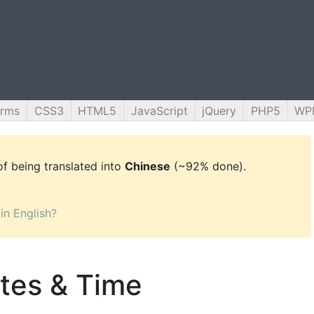
orms
CSS3
HTML5
JavaScript
jQuery
PHP5
WP
 of being translated into
Chinese
(~92% done).
 in English?
tes & Time