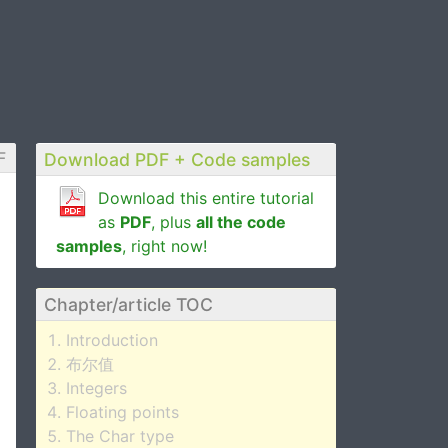
F
Download PDF + Code samples
Download this entire tutorial
as
PDF
, plus
all the code
samples
, right now!
Chapter/article TOC
Introduction
布尔值
Integers
Floating points
The Char type