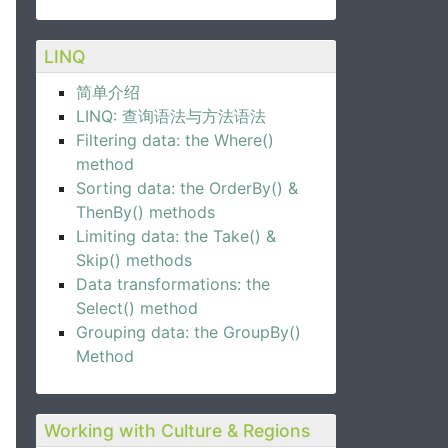
LINQ
简单介绍
LINQ: 查询语法与方法语法
Filtering data: the Where()
method
Sorting data: the OrderBy() &
ThenBy() methods
Limiting data: the Take() &
Skip() methods
Data transformations: the
Select() method
Grouping data: the GroupBy()
Method
Working with Culture & Regions