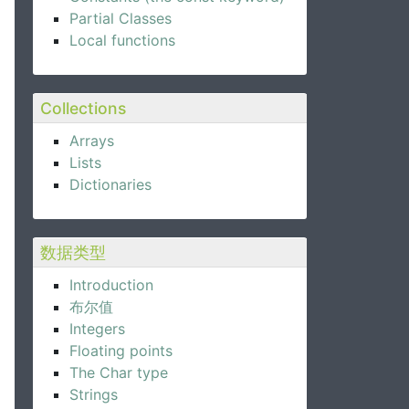
Partial Classes
Local functions
Collections
Arrays
Lists
Dictionaries
数据类型
Introduction
布尔值
Integers
Floating points
The Char type
Strings