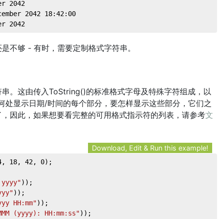
er 2042
cember 2042 18:42:00
er 2042
是不够 - 有时，需要定制格式字符串。
。这由传入ToString()的标准格式字母及特殊字符组成，以
括在何处显示日期/时间的每个部分，要怎样显示这些部分，它们之
了，因此，如果想要看完整的可用格式指示符的列表，请参考
文
Download, Edit & Run this example!
4
, 
18
, 
42
, 
0
);
 yyyy"
));
yyy"
));
yyy HH:mm"
));
MMM (yyyy): HH:mm:ss"
));