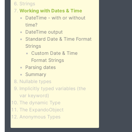
Strings
Working with Dates & Time
DateTime - with or without
time?
DateTime output
Standard Date & Time Format
Strings
Custom Date & Time
Format Strings
Parsing dates
Summary
Nullable types
Implicitly typed variables (the
var keyword)
The dynamic Type
The ExpandoObject
Anonymous Types