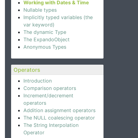
Working with Dates & Time
Nullable types
Implicitly typed variables (the
var keyword)
The dynamic Type
The ExpandoObject
Anonymous Types
Operators
Introduction
Comparison operators
Increment/decrement
operators
Addition assignment operators
The NULL coalescing operator
The String Interpolation
Operator