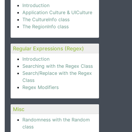
ture));
Introduction
Application Culture & UICulture
The CultureInfo class
The RegionInfo class
Regular Expressions (Regex)
Introduction
Searching with the Regex Class
Search/Replace with the Regex
Class
Regex Modifiers
Misc
Randomness with the Random
class