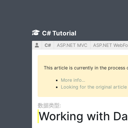
C# Tutorial
C#
ASP.NET MVC
ASP.NET WebF
This article is currently in the process
More info...
Looking for the original article
数据类型:
Working with Da