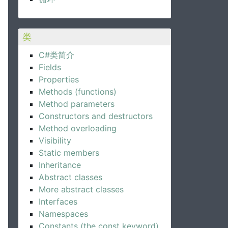
类
C#类简介
Fields
Properties
Methods (functions)
Method parameters
Constructors and destructors
Method overloading
Visibility
Static members
Inheritance
Abstract classes
More abstract classes
Interfaces
Namespaces
Constants (the const keyword)