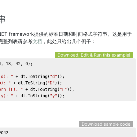
串
T framework提供的标准日期和时间格式字符串。这是用于
完整列表请参考
文档
，此处只给出几个例子：
Download, Edit & Run this example!
4
, 
18
, 
42
, 
0
);  
(d): "
 + dt.ToString(
"d"
));  
D): "
 + dt.ToString(
"D"
));  
ern (F): "
 + dt.ToString(
"F"
));  
(y): "
 + dt.ToString(
"y"
));
Download sample code
2042