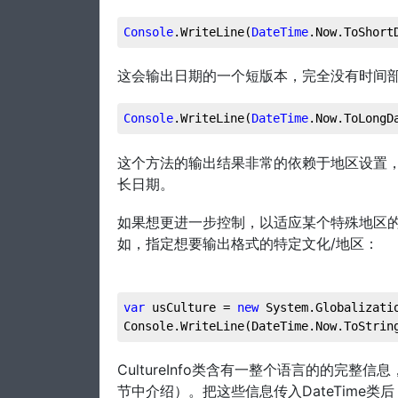
Console
.WriteLine
(
DateTime
.Now
.ToShort
这会输出日期的一个短版本，完全没有时间部分。也可
Console
.WriteLine
(
DateTime
.Now
.ToLongD
这个方法的输出结果非常的依赖于地区设置
长日期。
如果想更进一步控制，以适应某个特殊地区的日期
如，指定想要输出格式的特定文化/地区：
var
 usCulture = 
new
 System.Globalizati
Console.WriteLine(DateTime.Now.ToStrin
CultureInfo类含有一整个语言的的完整信
节中介绍）。把这些信息传入DateTime