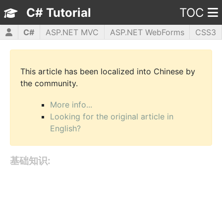
C# Tutorial
TOC
C#
ASP.NET MVC
ASP.NET WebForms
CSS3
HTML5
JavaScript
jQuery
PHP5
WPF
This article has been localized into Chinese by
the community.
More info...
Looking for the original article in
English?
基础知识: