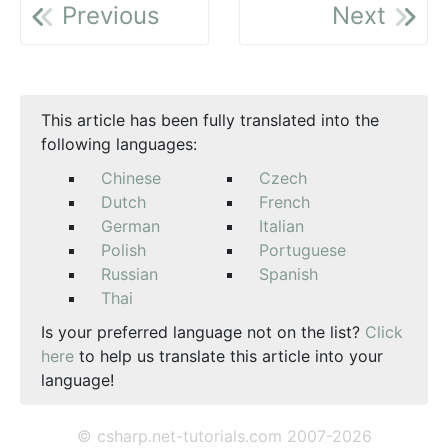
Previous
Next
This article has been fully translated into the
following languages:
Chinese
Czech
Dutch
French
German
Italian
Polish
Portuguese
Russian
Spanish
Thai
Is your preferred language not on the list?
Click
here
to help us translate this article into your
language!
© csharp.net-tutorials.com 2007-2026