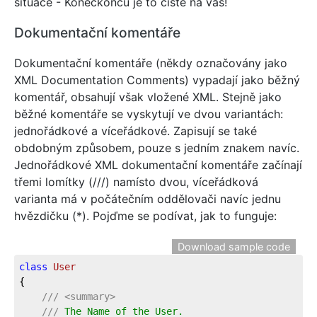
situace - Koneckonců je to čistě na vás!
Dokumentační komentáře
Dokumentační komentáře (někdy označovány jako
XML Documentation Comments) vypadají jako běžný
komentář, obsahují však vložené XML. Stejně jako
běžné komentáře se vyskytují ve dvou variantách:
jednořádkové a víceřádkové. Zapisují se také
obdobným způsobem, pouze s jedním znakem navíc.
Jednořádkové XML dokumentační komentáře začínají
třemi lomítky (///) namísto dvou, víceřádková
varianta má v počátečním oddělovači navíc jednu
hvězdičku (*). Pojďme se podívat, jak to funguje:
Download sample code
class
User
{
///
<summary>
///
 The Name of the User.