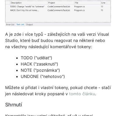
A je zde i více typů - záležejících na vaši verzi Visual
Studio, které buď budou reagovat na některé nebo
na všechny následující komentářové tokeny:
TODO ("udělat")
HACK ("zaseknutí")
NOTE ("poznámka")
UNDONE ("nehotovo")
Můžete si přidat i vlastní tokeny, pokud chcete - stačí
jen následovat kroky popsané v
tomto článku
.
Shrnutí
Komentáře jsou velmi užitečné, ať už v rámci