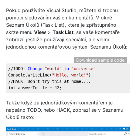
Pokud používáte Visual Studio, můžete si trochu
pomoci sledováním vašich komentářů. V okně
Seznam Úkolů (Task List), které je zpřístupněno
skrze menu
View
>
Task List
, se vaše komentáře
zobrazí, jestliže používají speciální, ale velmi
jednoduchou komentářovou syntaxi Seznamu Úkolů:
Download sample code
//TODO: 
Change
"world"
to
"universe"
Console.WriteLine(
"Hello, world!"
);
//HACK: Don't try this at home....
int answerToLife = 42;
Takže když za jednořádkovým komentářem je
napsáno TODO, nebo HACK, zobrazí se v Seznamu
Úkolů takto: