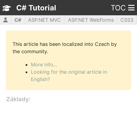
C# Tutorial
TOC
C#
ASP.NET MVC
ASP.NET WebForms
CSS3
HTML5
JavaScript
jQuery
PHP5
WPF
This article has been localized into Czech by
the community.
More info...
Looking for the original article in
English?
Základy: