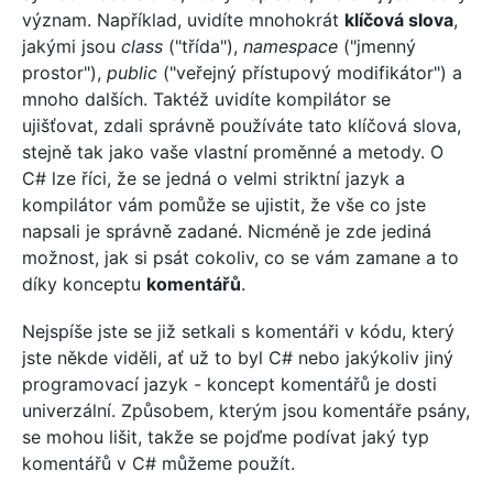
význam. Například, uvidíte mnohokrát
klíčová slova
,
jakými jsou
class
("třída"),
namespace
("jmenný
prostor"),
public
("veřejný přístupový modifikátor") a
mnoho dalších. Taktéž uvidíte kompilátor se
ujišťovat, zdali správně používáte tato klíčová slova,
stejně tak jako vaše vlastní proměnné a metody. O
C# lze říci, že se jedná o velmi striktní jazyk a
kompilátor vám pomůže se ujistit, že vše co jste
napsali je správně zadané. Nicméně je zde jediná
možnost, jak si psát cokoliv, co se vám zamane a to
díky konceptu
komentářů
.
Nejspíše jste se již setkali s komentáři v kódu, který
jste někde viděli, ať už to byl C# nebo jakýkoliv jiný
programovací jazyk - koncept komentářů je dosti
univerzální. Způsobem, kterým jsou komentáře psány,
se mohou lišit, takže se pojďme podívat jaký typ
komentářů v C# můžeme použít.