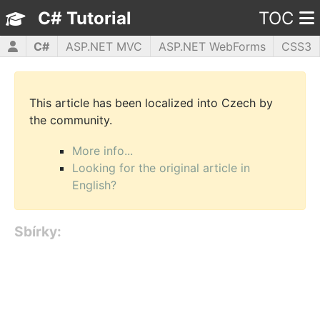
C# Tutorial
TOC
C#
ASP.NET MVC
ASP.NET WebForms
CSS3
HTML5
JavaScript
jQuery
PHP5
WPF
This article has been localized into Czech by
the community.
More info...
Looking for the original article in
English?
Sbírky: