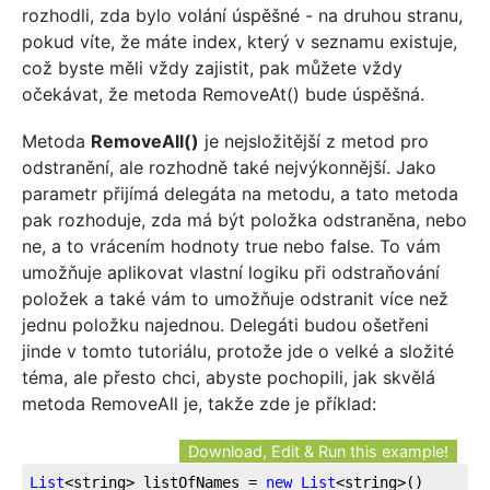
rozhodli, zda bylo volání úspěšné - na druhou stranu,
pokud víte, že máte index, který v seznamu existuje,
což byste měli vždy zajistit, pak můžete vždy
očekávat, že metoda RemoveAt() bude úspěšná.
Metoda
RemoveAll()
je nejsložitější z metod pro
odstranění, ale rozhodně také nejvýkonnější. Jako
parametr přijímá delegáta na metodu, a tato metoda
pak rozhoduje, zda má být položka odstraněna, nebo
ne, a to vrácením hodnoty true nebo false. To vám
umožňuje aplikovat vlastní logiku při odstraňování
položek a také vám to umožňuje odstranit více než
jednu položku najednou. Delegáti budou ošetřeni
jinde v tomto tutoriálu, protože jde o velké a složité
téma, ale přesto chci, abyste pochopili, jak skvělá
metoda RemoveAll je, takže zde je příklad:
Download, Edit & Run this example!
List
<string> listOfNames = 
new
List
<string>()