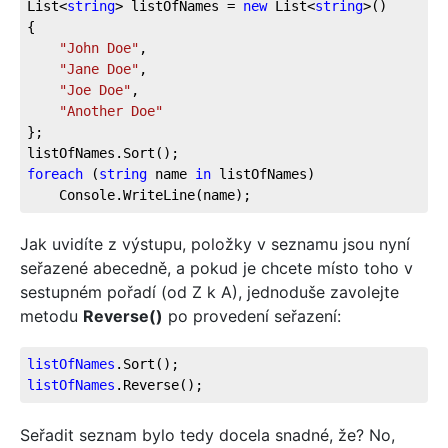
List<
string
> listOfNames = 
new
 List<
string
>()
{
"John Doe"
,
"Jane Doe"
,
"Joe Doe"
,
"Another Doe"
};
listOfNames.Sort();
foreach
 (
string
 name 
in
 listOfNames)
    Console.WriteLine(name);
Jak uvidíte z výstupu, položky v seznamu jsou nyní
seřazené abecedně, a pokud je chcete místo toho v
sestupném pořadí (od Z k A), jednoduše zavolejte
metodu
Reverse()
po provedení seřazení:
listOfNames
.Sort
();
listOfNames
.Reverse
();
Seřadit seznam bylo tedy docela snadné, že? No,