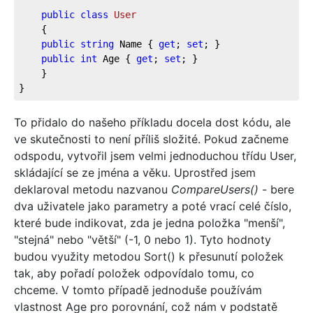
public
class
User
    {
public
string
 Name { 
get
; 
set
; }
public
int
 Age { 
get
; 
set
; }
    }
}
To přidalo do našeho příkladu docela dost kódu, ale
ve skutečnosti to není příliš složité. Pokud začneme
odspodu, vytvořil jsem velmi jednoduchou třídu User,
skládající se ze jména a věku. Uprostřed jsem
deklaroval metodu nazvanou
CompareUsers()
- bere
dva uživatele jako parametry a poté vrací celé číslo,
které bude indikovat, zda je jedna položka "menší",
"stejná" nebo "větší" (-1, 0 nebo 1). Tyto hodnoty
budou využity metodou Sort() k přesunutí položek
tak, aby pořadí položek odpovídalo tomu, co
chceme. V tomto případě jednoduše používám
vlastnost Age pro porovnání, což nám v podstatě