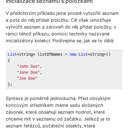
Inicializace seznamu s položkami
V předchozím příkladu jsme prostě vytvořili seznam
a poté do něj přidali položku. C# však umožňuje
vytvořit seznam a zároveň do něj přidat položky, v
rámci téhož příkazu, pomocí techniky nazývané
inicializátory kolekcí. Podívejme se, jak se to dělá:
List
<string> listOfNames = 
new
List
<string>()
{
"John Doe"
,
"Jane Doe"
,
"Joe Doe"
};
Syntaxe je poměrně jednoduchá: Před obvyklým
koncovým středníkem máme sadu složených
závorek, které obsahují seznam hodnot, které
chceme mít v seznamu od začátku. Jelikož je to
seznam řetězců, počáteční objekty, které