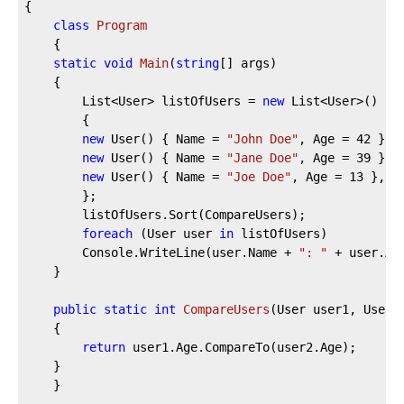
{
class
Program
    {
static
void
Main
(
string
[] args
)
    {
        List<User> listOfUsers = 
new
 List<User>()
        {
new
 User() { Name = 
"John Doe"
, Age = 
42
 },
new
 User() { Name = 
"Jane Doe"
, Age = 
39
 },
new
 User() { Name = 
"Joe Doe"
, Age = 
13
 },
        };
        listOfUsers.Sort(CompareUsers);
foreach
 (User user 
in
 listOfUsers)
        Console.WriteLine(user.Name + 
": "
 + user.Ag
    }
public
static
int
CompareUsers
(
User user1, User 
    {
return
 user1.Age.CompareTo(user2.Age);
    }
    }