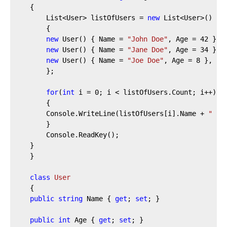
    {
        List<User> listOfUsers = 
new
 List<User>()
        {
new
 User() { Name = 
"John Doe"
, Age = 
42
 },
new
 User() { Name = 
"Jane Doe"
, Age = 
34
 },
new
 User() { Name = 
"Joe Doe"
, Age = 
8
 },
        };
for
(
int
 i = 
0
; i < listOfUsers.Count; i++)
        {
        Console.WriteLine(listOfUsers[i].Name + 
" is
        }
        Console.ReadKey();
    }
    }
class
User
    {
public
string
 Name { 
get
; 
set
; }
public
int
 Age { 
get
; 
set
; }