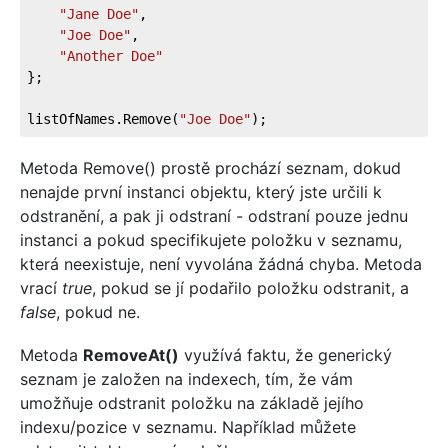
"Jane Doe"
,
"Joe Doe"
,
"Another Doe"
};
listOfNames.Remove(
"Joe Doe"
);
Metoda Remove() prostě prochází seznam, dokud
nenajde první instanci objektu, který jste určili k
odstranění, a pak ji odstraní - odstraní pouze jednu
instanci a pokud specifikujete položku v seznamu,
která neexistuje, není vyvolána žádná chyba. Metoda
vrací
true
, pokud se jí podařilo položku odstranit, a
false
, pokud ne.
Metoda
RemoveAt()
využívá faktu, že generický
seznam je založen na indexech, tím, že vám
umožňuje odstranit položku na základě jejího
indexu/pozice v seznamu. Například můžete