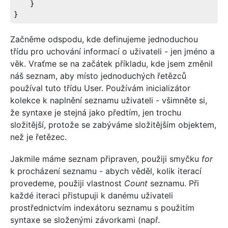
    }
}
Začněme odspodu, kde definujeme jednoduchou
třídu pro uchování informací o uživateli - jen jméno a
věk. Vraťme se na začátek příkladu, kde jsem změnil
náš seznam, aby místo jednoduchých řetězců
používal tuto třídu User. Používám inicializátor
kolekce k naplnění seznamu uživateli - všimněte si,
že syntaxe je stejná jako předtím, jen trochu
složitější, protože se zabýváme složitějším objektem,
než je řetězec.
Jakmile máme seznam připraven, použiji smyčku
for
k procházení seznamu - abych věděl, kolik iterací
provedeme, použiji vlastnost
Count
seznamu. Při
každé iteraci přistupuji k danému uživateli
prostřednictvím indexátoru seznamu s použitím
syntaxe se složenými závorkami (např.