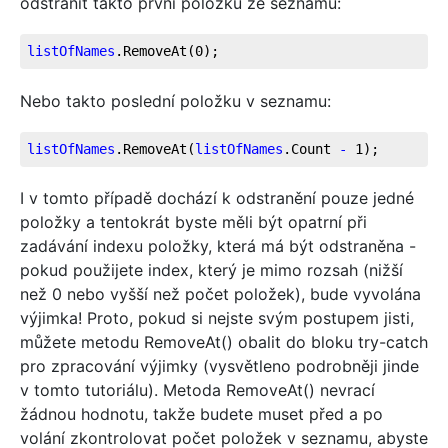
odstranit takto první položku ze seznamu:
listOfNames
.RemoveAt
(0);
Nebo takto poslední položku v seznamu:
listOfNames
.RemoveAt
(
listOfNames
.Count
-
 1);
I v tomto případě dochází k odstranění pouze jedné
položky a tentokrát byste měli být opatrní při
zadávání indexu položky, která má být odstraněna -
pokud použijete index, který je mimo rozsah (nižší
než 0 nebo vyšší než počet položek), bude vyvolána
výjimka! Proto, pokud si nejste svým postupem jisti,
můžete metodu RemoveAt() obalit do bloku try-catch
pro zpracování výjimky (vysvětleno podrobněji jinde
v tomto tutoriálu). Metoda RemoveAt() nevrací
žádnou hodnotu, takže budete muset před a po
volání zkontrolovat počet položek v seznamu, abyste