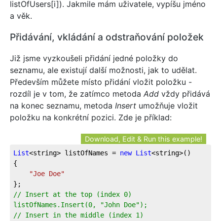
listOfUsers[i]). Jakmile mám uživatele, vypíšu jméno
a věk.
Přidávání, vkládání a odstraňování položek
Již jsme vyzkoušeli přidání jedné položky do
seznamu, ale existují další možnosti, jak to udělat.
Především můžete místo přidání vložit položku -
rozdíl je v tom, že zatímco metoda
Add
vždy přidává
na konec seznamu, metoda
Insert
umožňuje vložit
položku na konkrétní pozici. Zde je příklad:
Download, Edit & Run this example!
List
<string> listOfNames = 
new
List
<string>()
{
"Joe Doe"
};
// Insert at the top (index 0)
listOfNames.Insert(0, "John Doe");
// Insert in the middle (index 1)