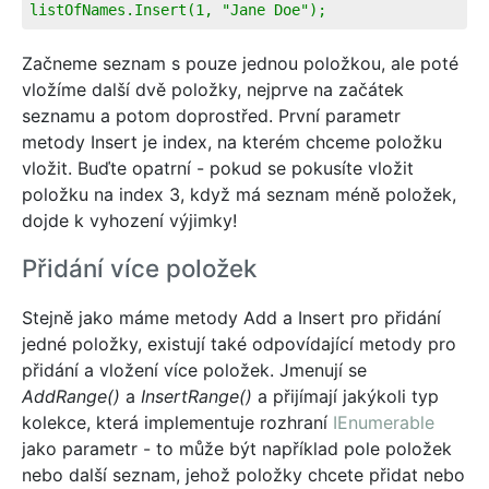
listOfNames.Insert(1, "Jane Doe");
Začneme seznam s pouze jednou položkou, ale poté
vložíme další dvě položky, nejprve na začátek
seznamu a potom doprostřed. První parametr
metody Insert je index, na kterém chceme položku
vložit. Buďte opatrní - pokud se pokusíte vložit
položku na index 3, když má seznam méně položek,
dojde k vyhození výjimky!
Přidání více položek
Stejně jako máme metody Add a Insert pro přidání
jedné položky, existují také odpovídající metody pro
přidání a vložení více položek. Jmenují se
AddRange()
a
InsertRange()
a přijímají jakýkoli typ
kolekce, která implementuje rozhraní
IEnumerable
jako parametr - to může být například pole položek
nebo další seznam, jehož položky chcete přidat nebo