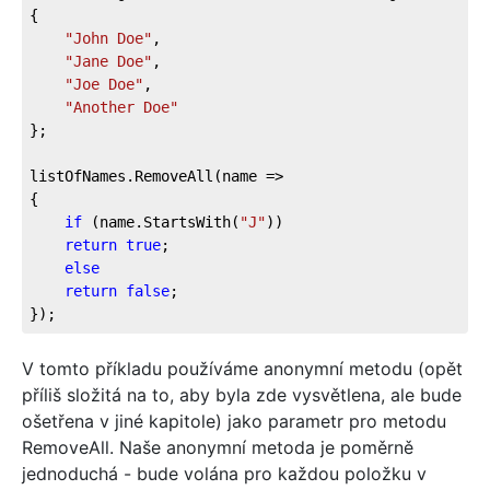
{
"John Doe"
,
"Jane Doe"
,
"Joe Doe"
,
"Another Doe"
};
listOfNames.RemoveAll(name => 
{
if
 (name.StartsWith(
"J"
))
return
true
;
else
return
false
;
});
V tomto příkladu používáme anonymní metodu (opět
příliš složitá na to, aby byla zde vysvětlena, ale bude
ošetřena v jiné kapitole) jako parametr pro metodu
RemoveAll. Naše anonymní metoda je poměrně
jednoduchá - bude volána pro každou položku v