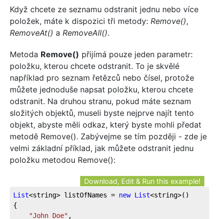
Když chcete ze seznamu odstranit jednu nebo více
položek, máte k dispozici tři metody:
Remove()
,
RemoveAt()
a
RemoveAll()
.
Metoda
Remove()
přijímá pouze jeden parametr:
položku, kterou chcete odstranit. To je skvělé
například pro seznam řetězců nebo čísel, protože
můžete jednoduše napsat položku, kterou chcete
odstranit. Na druhou stranu, pokud máte seznam
složitých objektů, museli byste nejprve najít tento
objekt, abyste měli odkaz, který byste mohli předat
metodě Remove(). Zabývejme se tím později - zde je
velmi základní příklad, jak můžete odstranit jednu
položku metodou Remove():
Download, Edit & Run this example!
List
<string> listOfNames = 
new
List
<string>()
{
"John Doe"
,