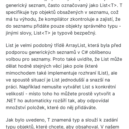
generický seznam, často označovaný jako List<T>. T
specifikuje typ objektů obsažených v seznamu, což
má tu výhodu, že kompilátor zkontroluje a zajistí, že
do seznamu přidáte pouze objekty správného typu -
jinými slovy, List<T> je typově bezpečný.
List
je velmi podobný třídě ArrayList, která byla před
podporou generických seznamů v C# oblíbenou
volbou pro seznamy. Proto také uvidíte, že List
může
dělat hodně stejných věcí jako pole (které
mimochodem také implementuje rozhraní IList), ale
ve spoustě situací je List
jednodušší a snazší na
práci. Například nemusíte vytvářet List s konkrétní
velikostí - místo toho ho můžete prostě vytvořit a
.NET ho automaticky rozšíří tak, aby odpovídal
množství položek, které do něj přidáváte.
Jak bylo uvedeno, T znamená typ a slouží k zadání
typu objektů, které chcete, aby obsahoval. V našem