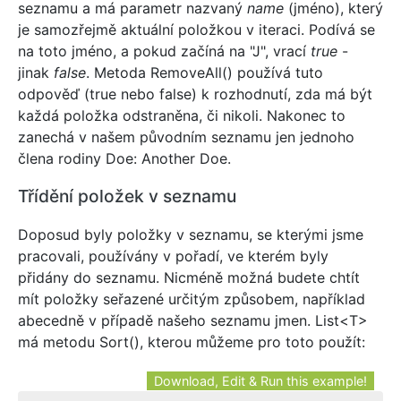
seznamu a má parametr nazvaný
name
(jméno), který
je samozřejmě aktuální položkou v iteraci. Podívá se
na toto jméno, a pokud začíná na "J", vrací
true
-
jinak
false
. Metoda RemoveAll() používá tuto
odpověď (true nebo false) k rozhodnutí, zda má být
každá položka odstraněna, či nikoli. Nakonec to
zanechá v našem původním seznamu jen jednoho
člena rodiny Doe: Another Doe.
Třídění položek v seznamu
Doposud byly položky v seznamu, se kterými jsme
pracovali, používány v pořadí, ve kterém byly
přidány do seznamu. Nicméně možná budete chtít
mít položky seřazené určitým způsobem, například
abecedně v případě našeho seznamu jmen. List<T>
má metodu Sort(), kterou můžeme pro toto použít:
Download, Edit & Run this example!