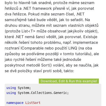
bylo to hlavně tak snadné, protože máme seznam
řetězců a .NET framework přesně ví, jak porovnat
dva řetězce. Pokud máte seznam čísel, .NET
samozřejmě také bude vědět, jak to seřadit. Na
druhou stranu, můžete mít seznam vlastních objektů
(protože List<T> může obsahovat jakýkoliv objekt),
které .NET nemá šanci vědět, jak porovnat. Existuje
několik řešení tohoto problému, např. implementace
rozhraní IComparable nebo použití LINQ (na oba
způsoby se podíváme později v tomto tutoriálu), ale
jako rychlé řešení můžeme také jednoduše
poskytnout metodě Sort() volání, aby se naučila, jak
se dvě položky staví proti sobě, takto:
Download, Edit & Run this example!
using
 System;
using
 System.Collections.Generic;
namespace
ListSort