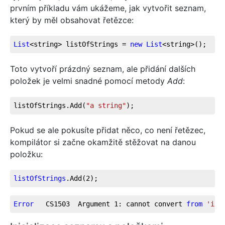
prvním příkladu vám ukážeme, jak vytvořit seznam,
který by měl obsahovat řetězce:
List
<string> listOfStrings = 
new
List
<string>();
Toto vytvoří prázdný seznam, ale přidání dalších
položek je velmi snadné pomocí metody
Add
:
listOfStrings.Add(
"a string"
);
Pokud se ale pokusíte přidat něco, co není řetězec,
kompilátor si začne okamžitě stěžovat na danou
položku:
listOfStrings
.Add
(2);
Error
   CS1503  Argument 
1
: cannot convert 
from
'int