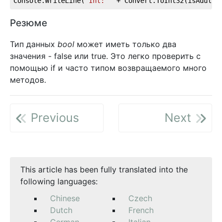
Console.WriteLine(
"Int: "
 + Convert.ToInt32(isAdult)
Резюме
Тип данных
bool
может иметь только два
значения - false или true. Это легко проверить с
помощью if и часто типом возвращаемого много
методов.
Previous
Next
This article has been fully translated into the
following languages:
Chinese
Czech
Dutch
French