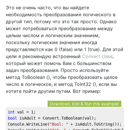
Это не очень часто, что вы найдете
необходимость преобразования логического в
другой тип, потому что это так просто. Однако
может потребоваться преобразование между
целым числом и логическим значением,
поскольку логические значения иногда
представляются как 0 (false) или 1 (true). Для этой
цели я рекомендую встроенный
Convert class
,
который может помочь Вам с большинством
задач преобразования. Просто используйте
метод ToBoolean (), чтобы преобразовать целое
число в логическое, и метод ToInt32 (), если вы
хотите пойти другим путем. Вот пример:
Download, Edit & Run this example!
int
 val = 
1
;
bool
 isAdult = Convert.ToBoolean(val);
Console.WriteLine(
"Bool: "
 + isAdult.ToString());