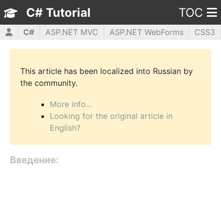
C# Tutorial
TOC
C#
ASP.NET MVC
ASP.NET WebForms
CSS3
HTML5
JavaScript
jQuery
PHP5
WPF
This article has been localized into Russian by
the community.
More info...
Looking for the original article in
English?
Введение: