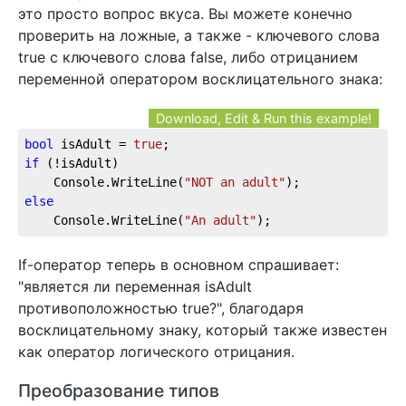
это просто вопрос вкуса. Вы можете конечно
проверить на ложные, а также - ключевого слова
true с ключевого слова false, либо отрицанием
переменной оператором восклицательного знака:
Download, Edit & Run this example!
bool
 isAdult = 
true
;  
if
 (!isAdult)  
    Console.WriteLine(
"NOT an adult"
);  
else
    Console.WriteLine(
"An adult"
);
If-оператор теперь в основном спрашивает:
"является ли переменная isAdult
противоположностью true?", благодаря
восклицательному знаку, который также известен
как оператор логического отрицания.
Преобразование типов