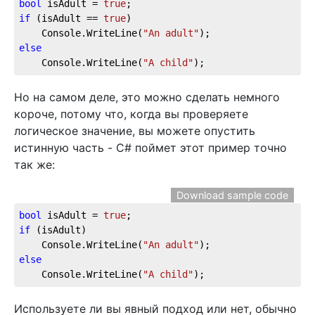
bool
 isAdult = 
true
;  
if
 (isAdult == 
true
)  
    Console.WriteLine(
"An adult"
);  
else
    Console.WriteLine(
"A child"
);
Но на самом деле, это можно сделать немного
короче, потому что, когда вы проверяете
логическое значение, вы можете опустить
истинную часть - C# поймет этот пример точно
так же:
Download sample code
bool
 isAdult = 
true
;  
if
 (isAdult)  
    Console.WriteLine(
"An adult"
);  
else
    Console.WriteLine(
"A child"
);
Используете ли вы явный подход или нет, обычно