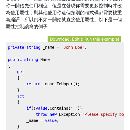
你一開始先使用欄位，但是在發現你需要更多控制時才改
為使用屬性，則其他使用你這個類別的程式碼都需要被重
新編譯，所以倒不如一開始就直接使用屬性。以下是一個
屬性控制讀寫的例子：
Download, Edit & Run this example!
private
string
 _name = 
"John Doe"
;

public
string
 Name

{

get
	{

return
 _name.ToUpper();

	}

set
	{

if
(!
value
.Contains(
" "
))

throw
new
 Exception(
"Please specify both
		_name = 
value
; 

	}
