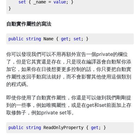
set
 { _name = 
value
; }

}
自動實作屬性的寫法
public
string
 Name { 
get
; 
set
; }
你可以發現我們可以不用再額外宣告一個private的欄位
了，但是它其實還是存在，只是現在編譯器會自動幫你添
加它，如果你在日後想要更多控制的話，你只要把自動實
作屬性改回手動寫法就好，而不會影響其他使用這個類別
的程式碼。
即使你使用了自動實作屬性，你還是可以做到我們剛剛提
到的一些事，例如唯獨屬性，或是在get和set前面加上存
取修飾子，例如private set等。
public
string
 ReadOnlyProperty { 
get
; }