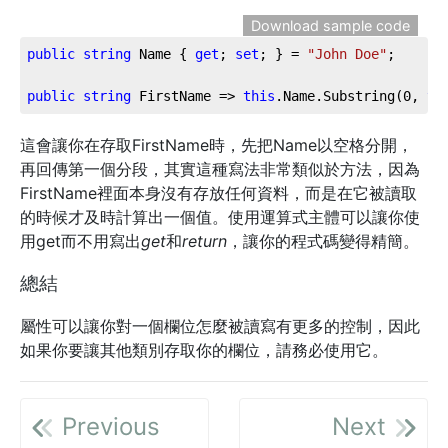
Download sample code
public
string
 Name { 
get
; 
set
; } = 
"John Doe"
;

public
string
 FirstName => 
this
.Name.Substring(
0
, 
th
這會讓你在存取FirstName時，先把Name以空格分開，
再回傳第一個分段，其實這種寫法非常類似於方法，因為
FirstName裡面本身沒有存放任何資料，而是在它被讀取
的時候才及時計算出一個值。使用運算式主體可以讓你使
用get而不用寫出
get
和
return
，讓你的程式碼變得精簡。
總結
屬性可以讓你對一個欄位怎麼被讀寫有更多的控制，因此
如果你要讓其他類別存取你的欄位，請務必使用它。
Previous
Next