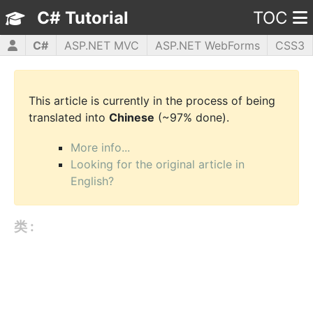
C# Tutorial
TOC
C#
ASP.NET MVC
ASP.NET WebForms
CSS3
HTML5
JavaScript
jQuery
PHP5
WPF
This article is currently in the process of being
translated into
Chinese
(~97% done).
More info...
Looking for the original article in
English?
类 :