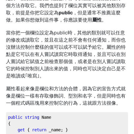
個方法存取它。我們也提到了欄位其實可以被其他類別存
取，前提是你把它設定為
public
，但是通常不推薦這麼
做。如果你想做到這件事，你應該要使用
屬性
。
當你把一個欄位設定為public時，其他的類別就可以任意
的修改或讀取它，並且在這之前不會有任何通知，而你也
沒辦法控制什麼樣的值可以或不可以賦予給它。屬性的特
點是它可以在有人嘗試讀寫它時取得通知，並且可以在別
人嘗試給它賦值之前檢查那個值，或者是在別人嘗試讀取
它的時候控制別人讀出來的值，同時也可以決定自己是不
是唯讀或｢唯寫｣。
屬性看起來像是欄位和方法的合體，因為它的宣告方式就
像是欄位一樣有存取修飾詞、型別和名字，但是同時也有
一個程式碼區塊用來控制它的行為，這就跟方法很像。
public
string
 Name

{

get
 { 
return
 _name; }
