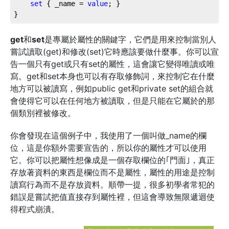
set
 { _name = 
value
; }

}
get
和
set
是專屬於屬性的關鍵字，它們是用來控制當別人
嘗試讀取(get)和修改(set)它時應該要做什麼事。你可以宣
告一個只有get或只有set的屬性，這會讓它變得唯讀或唯
寫。get和set本身也可以有存取修飾詞，來控制它在什麼
地方可以被讀寫，例如public get和private set的組合就
會使得它可以在任何地方被讀取，但是只能在它屬於的那
個類別裡被修改。
你會發現在這個例子中，我使用了一個叫做_name的欄
位，這是你額外需要宣告的，所以你的屬性才可以使用
它。你可以把屬性想像成是一個存取欄位的｢門面｣，真正
存放著資料的東西是欄位而不是屬性，屬性的用途是控制
讀寫行為而不是存放資料。順帶一提，很多初學者常犯的
錯誤是嘗試把值直接存到屬性裡，但這會導致無限遞迴使
得程式崩潰。