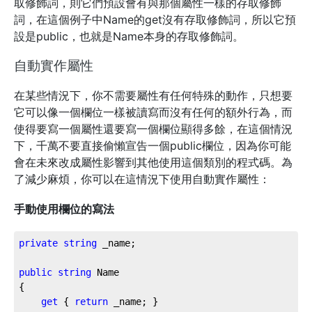
取修飾詞，則它們預設會有與那個屬性一樣的存取修飾
詞，在這個例子中Name的get沒有存取修飾詞，所以它預
設是public，也就是Name本身的存取修飾詞。
自動實作屬性
在某些情況下，你不需要屬性有任何特殊的動作，只想要
它可以像一個欄位一樣被讀寫而沒有任何的額外行為，而
使得要寫一個屬性還要寫一個欄位顯得多餘，在這個情況
下，千萬不要直接偷懶宣告一個public欄位，因為你可能
會在未來改成屬性影響到其他使用這個類別的程式碼。為
了減少麻煩，你可以在這情況下使用自動實作屬性：
手動使用欄位的寫法
private
string
 _name;

public
string
 Name

{

get
 { 
return
 _name; }
