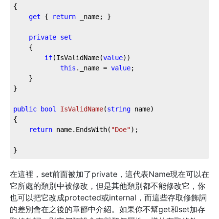
{

get
 { 
return
 _name; }

private
set
	{

if
(IsValidName(
value
))

this
._name = 
value
;

	}

}

public
bool
IsValidName
(
string
 name
)
{

return
 name.EndsWith(
"Doe"
);

}
在這裡，set前面被加了private，這代表Name現在可以在
它所處的類別中被修改，但是其他類別都不能修改它，你
也可以把它改成protected或internal，而這些存取修飾詞
的差別會在之後的章節中介紹。如果你不幫get和set加存