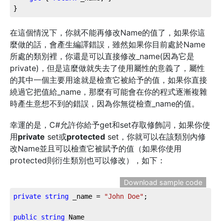
}
在這個情況下，你就不能再修改Name的值了，如果你這
麼做的話，會產生編譯錯誤，雖然如果你目前處於Name
所處的類別裡，你還是可以直接修改_name(因為它是
private)，但是這麼做就失去了使用屬性的意義了，屬性
的其中一個主要用途就是檢查它被給予的值，如果你直接
繞過它把值給_name，那麼有可能會在你的程式逐漸複雜
時產生意想不到的錯誤，因為你無從檢查_name的值。
幸運的是，C#允許你給予get和set存取修飾詞，如果你使
用
private
set或
protected
set，你就可以在該類別內修
改Name並且可以檢查它被賦予的值（如果你使用
protected則衍生類別也可以修改），如下：
Download sample code
private
string
 _name = 
"John Doe"
;

public
string
 Name
