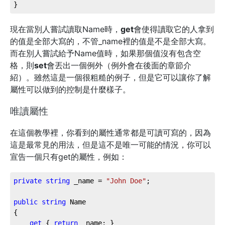
}
現在當別人嘗試讀取Name時，
get
會使得讀取它的人拿到
的值是全部大寫的，不管_name裡的值是不是全部大寫。
而在別人嘗試給予Name值時，如果那個值沒有包含空
格，則
set
會丟出一個例外（例外會在後面的章節介
紹）。雖然這是一個很粗糙的例子，但是它可以讓你了解
屬性可以做到的控制是什麼樣子。
唯讀屬性
在這個教學裡，你看到的屬性通常都是可讀可寫的，因為
這是最常見的用法，但是這不是唯一可能的情況，你可以
宣告一個只有get的屬性，例如：
private
string
 _name = 
"John Doe"
;

public
string
 Name

{

get
 { 
return
 _name; }
