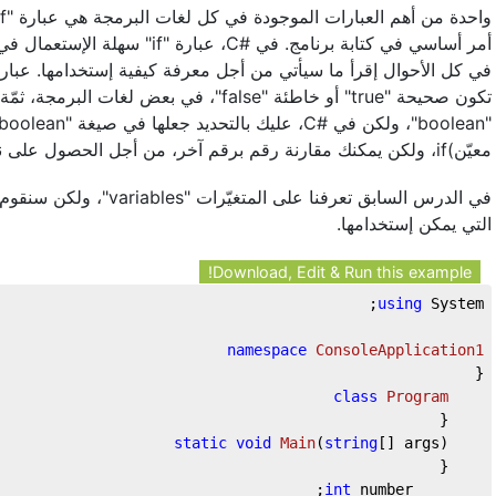
سهلة الإستعمال في حال قد إستخدم.
في بعض لغات البرمجة، ثمّة عدّة أنواع من البيا
معيّن)if، ولكن يمكنك مقارنة رقم برقم آخر، من أجل الحصول على نتيجة "صح" أو "خطأ".
ولكن سنقوم بالتوسّع لرؤية 
التي يمكن إستخدامها.
Download, Edit & Run this example!
using
 System;
namespace
ConsoleApplication1
{
class
Program
    {
static
void
Main
(
string
[] args
)
    {
int
 number;