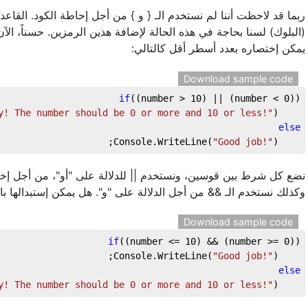
ربما قد لاحظت أننا لم نستخدم الـ { و } من أجل إحاطة الكود. القاعد
البلوك) لسنا بحاجة في هذه الحالة لإضافة هذين الرمزين. حسناً، الآن 
يمكن إختصاره بعدد أسطر أقل كالتالي:
Download sample code
if
((number > 
10
) || (number < 
0
))
y! The number should be 0 or more and 10 or less!"
);
    Console.WriteLine(
else
"Good job!"
);
    Console.WriteLine(
وكذلك نستخدم الـ && من أجل الدلالة على "و". هل يمكن إستبدالها بال.
Download sample code
if
((number <= 
10
) && (number >= 
0
))
"Good job!"
);
    Console.WriteLine(
else
y! The number should be 0 or more and 10 or less!"
);
    Console.WriteLine(