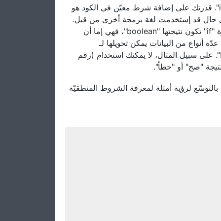
واحدة من أهم العبارات الموجودة في كل لغات البرمجة هي عبارة "if". قدرتك على إضافة شرط معيّن في الكود هو
أمر أساسي في كتابة برنامج. في #C، عبارة "if" ت لغة برمجة أخرى من قبل
في كل الأحوال إقرأ ما سيأتي من أجل معرفة كيفية إستخدامها. عبارة "if" تكون نتيجتها "boolean"، فهي إما أن
تكون صحيحة "true" أو خاطئة "false"، نات يمكن تحويلها لـ
"boolean"، ولكن في #C، عليك بالتحديد جعلها في صيغة "boolean". على سبيل المثال، لا يمكنك استخدام (رقم
في الدرس السابق تعرفنا على المتغيّرات "variables"، أمثلة لمعرفة الشروط المنطقيّة