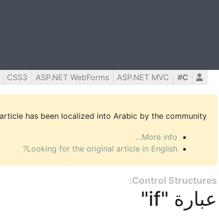
CSS3
ASP.NET WebForms
ASP.NET MVC
C#
 article has been localized into Arabic by the community.
More info...
Looking for the original article in English?
Control Structures:
عبارة "if"