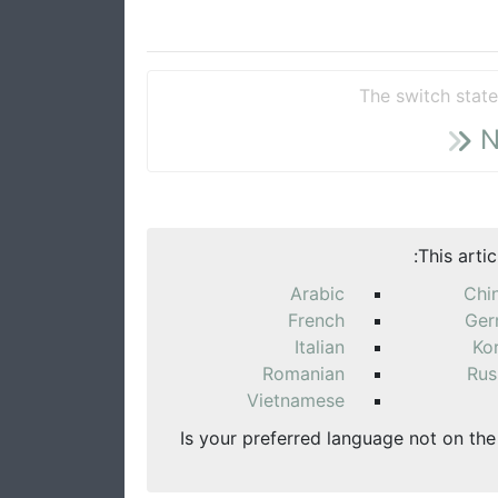
The switch stat
N
This arti
Arabic
Chi
French
Ger
Italian
Ko
Romanian
Rus
Vietnamese
Is your preferred language not on the