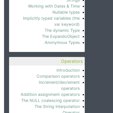
Strings
Working with Dates & Time
Nullable types
Implicitly typed variables (the
var keyword)
The dynamic Type
The ExpandoObject
Anonymous Types
Operators
Introduction
Comparison operators
Increment/decrement
operators
Addition assignment operators
The NULL coalescing operator
The String Interpolation
Operator