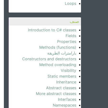
Loops
صنف
Introduction to C# classes
Fields
Properties
Methods (functions)
بارامترات الطريقة
Constructors and destructors
Method overloading
Visibility
Static members
Inheritance
Abstract classes
More abstract classes
Interfaces
Namespaces