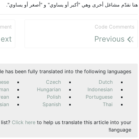
هنا نقدّم مشاغل أخرى وهي "أكبر أو يساوي" و "أصغر أو يساوي".
ement
Code Comments
ext
Previous
cle has been fully translated into the following languages:
nese
Czech
Dutch
man
Hungarian
Indonesian
rean
Polish
Portuguese
sian
Spanish
Thai
 list?
Click here
to help us translate this article into your
language!