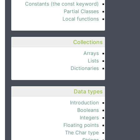
Constants (the const keyword)
Partial Classes
Local functions
Collections
Arrays
Lists
Dictionaries
Data types
Introduction
Booleans
Integers
Floating points
The Char type