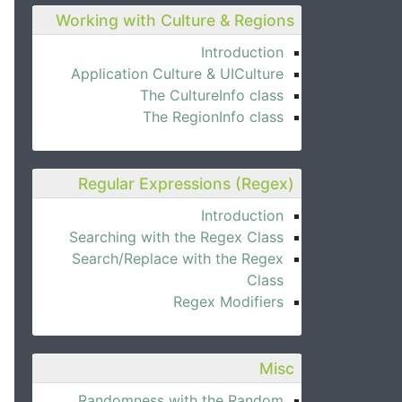
Working with Culture & Regions
Introduction
Application Culture & UICulture
The CultureInfo class
The RegionInfo class
Regular Expressions (Regex)
Introduction
Searching with the Regex Class
Search/Replace with the Regex
Class
Regex Modifiers
Misc
Randomness with the Random