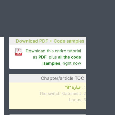
Download PDF + Code samples
Download this entire tutorial
as
PDF
, plus
all the code
samples
, right now!
Chapter/article TOC
عبارة "if"
The switch statement
Loops