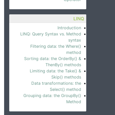
LINQ
Introduction
LINQ: Query Syntax vs. Method
syntax
Filtering data: the Where()
method
Sorting data: the OrderBy() &
ThenBy() methods
Limiting data: the Take() &
Skip() methods
Data transformations: the
Select() method
Grouping data: the GroupBy()
Method