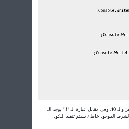
لقد إستخدمنا عبارة الشرط مرّتين لمعرفة إذا ما كان الرقم بين الصفر والـ 10. وفي مقابل عبارة الـ "if" يوجد الـ
"else" رط الموجود خاطئ سيتم تنفيد الـكود