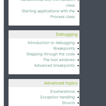
class
Starting applications with the
Process class
Debugging
Introduction to debugging
Breakpoints
Stepping through the code
The tool windows
Advanced breakpoints
Advanced topics
Enumerations
Exception handling
Structs