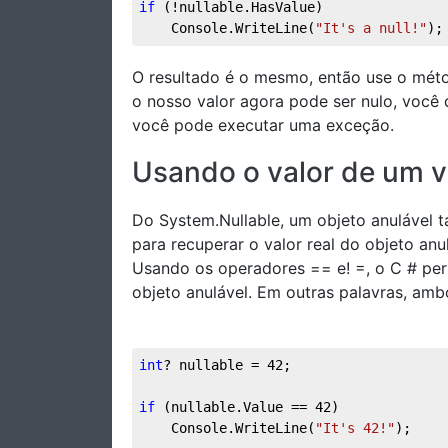
if
 (!nullable.HasValue)  
    Console.WriteLine(
"It's a null!"
);
O resultado é o mesmo, então use o méto
o nosso valor agora pode ser nulo, você d
você pode executar uma exceção.
Usando o valor de um v
Do System.Nullable, um objeto anulável
para recuperar o valor real do objeto an
Usando os operadores == e! =, o C # per
objeto anulável. Em outras palavras, am
int
? nullable = 
42
;
if
 (nullable.Value == 
42
)  
    Console.WriteLine(
"It's 42!"
);  