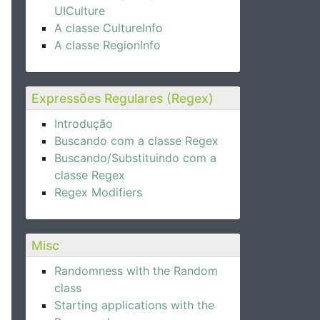
UICulture
A classe CultureInfo
A classe RegionInfo
Expressões Regulares (Regex)
Introdução
Buscando com a classe Regex
Buscando/Substituindo com a
classe Regex
Regex Modifiers
Misc
Randomness with the Random
class
Starting applications with the