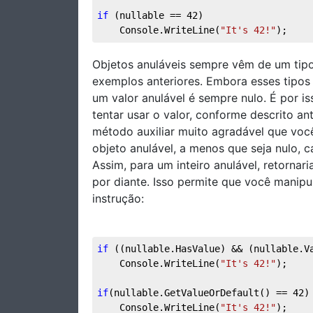
if
 (nullable == 
42
)  
    Console.WriteLine(
"It's 42!"
);
Objetos anuláveis sempre vêm de um tip
exemplos anteriores. Embora esses tipos
um valor anulável é sempre nulo. É por is
tentar usar o valor, conforme descrito a
método auxiliar muito agradável que voc
objeto anulável, a menos que seja nulo, 
Assim, para um inteiro anulável, retornar
por diante. Isso permite que você manipu
instrução:
if
 ((nullable.HasValue) && (nullable.V
    Console.WriteLine(
"It's 42!"
);
if
(nullable.GetValueOrDefault() == 
42
)
    Console.WriteLine(
"It's 42!"
);