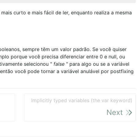
ais curto e mais fácil de ler, enquanto realiza a mesma
booleanos, sempre têm um valor padrão. Se você quiser
o porque você precisa diferenciar entre 0 e null, ou
tivamente selecionou "
false
" para algo ou se a variável
 então você pode tornar a variável anulável por postfixing
Implicitly typed variables (the var keyword)
Next