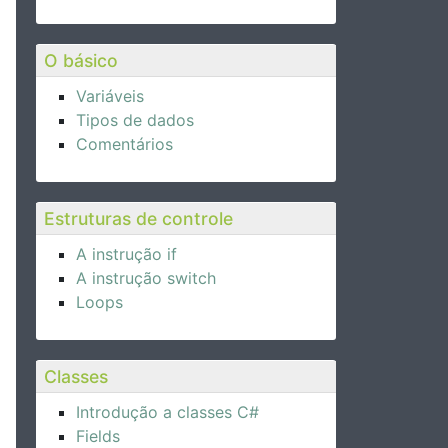
O básico
Variáveis
Tipos de dados
Comentários
Estruturas de controle
A instrução if
A instrução switch
Loops
Classes
Introdução a classes C#
Fields