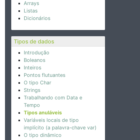
Arrays
Listas
Dicionários
Tipos de dados
Introdução
Boleanos
Inteiros
Pontos flutuantes
O tipo Char
Strings
Trabalhando com Data e
Tempo
Tipos anuláveis
Variáveis locais de tipo
implícito (a palavra-chave var)
O tipo dinâmico