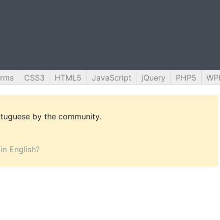
orms
CSS3
HTML5
JavaScript
jQuery
PHP5
WP
ortuguese by the community.
 in English?