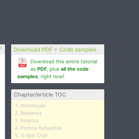
F
Download PDF + Code samples
Download this entire tutorial
as
PDF
, plus
all the code
samples
, right now!
Chapter/article TOC
Introdução
Boleanos
Inteiros
Pontos flutuantes
O tipo Char