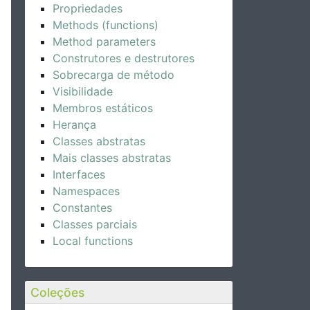
Propriedades
Methods (functions)
Method parameters
Construtores e destrutores
Sobrecarga de método
Visibilidade
Membros estáticos
Herança
Classes abstratas
Mais classes abstratas
Interfaces
Namespaces
Constantes
Classes parciais
Local functions
Coleções