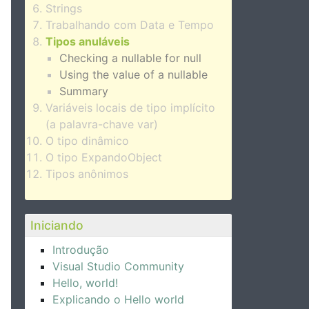
Strings
Trabalhando com Data e Tempo
Tipos anuláveis
Checking a nullable for null
Using the value of a nullable
Summary
Variáveis locais de tipo implícito
(a palavra-chave var)
O tipo dinâmico
O tipo ExpandoObject
Tipos anônimos
Iniciando
Introdução
Visual Studio Community
Hello, world!
Explicando o Hello world