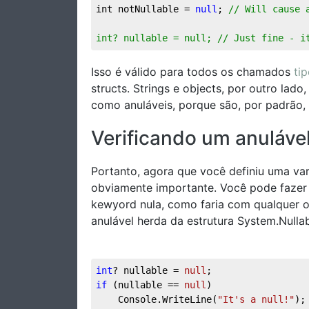
int notNullable = 
null
; 
// Will cause 
int? nullable = null; // Just fine - i
Isso é válido para todos os chamados
ti
structs. Strings e objects, por outro lad
como anuláveis, porque são, por padrão, 
Verificando um anulável
Portanto, agora que você definiu uma vari
obviamente importante. Você pode fazer 
kewyord nula, como faria com qualquer o
anulável herda da estrutura System.Nulla
int
? nullable = 
null
;  
if
 (nullable == 
null
)  
    Console.WriteLine(
"It's a null!"
);