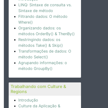
LINQ: Sintaxe de consulta vs.
Sintaxe de método
Filtrando dados: O método
Where()
Organizando dados: os
métodos OrderBy() & ThenBy()
Restringindo dados: os
métodos Take() & Skip()
Transformações de dados: O
método Select()
Agrupando informações: o
método GroupBy()
Trabalhando com Culture &
Regions
Introdução
Culture da Aplicação &