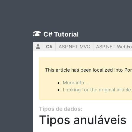
C# Tutorial
C#
ASP.NET MVC
ASP.NET WebF
This article has been localized into P
More info...
Looking for the original article
Tipos de dados:
Tipos anuláveis