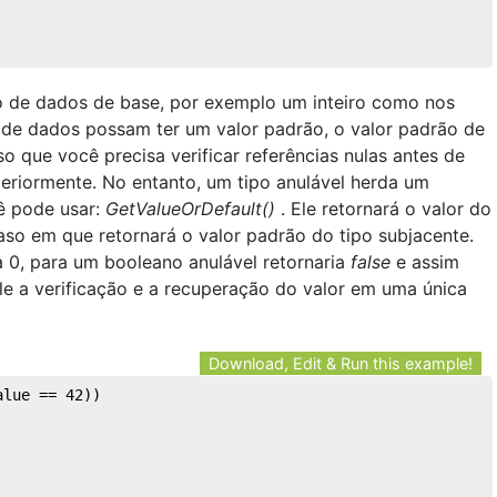
o de dados de base, por exemplo um inteiro como nos
 de dados possam ter um valor padrão, o valor padrão de
so que você precisa verificar referências nulas antes de
nteriormente. No entanto, um tipo anulável herda um
ê pode usar:
GetValueOrDefault()
. Ele retornará o valor do
caso em que retornará o valor padrão do tipo subjacente.
ia 0, para um booleano anulável retornaria
false
e assim
le a verificação e a recuperação do valor em uma única
Download, Edit & Run this example!
alue == 
42
))