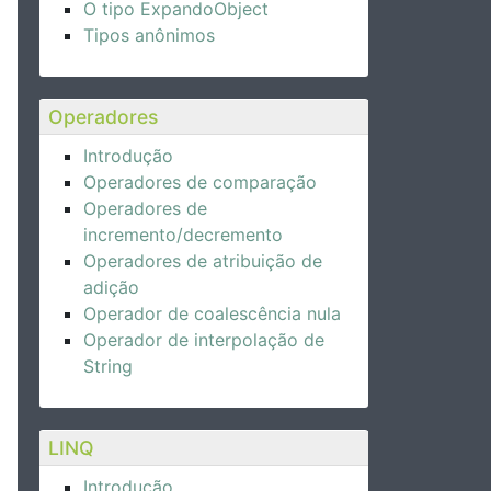
O tipo ExpandoObject
Tipos anônimos
Operadores
Introdução
Operadores de comparação
Operadores de
incremento/decremento
Operadores de atribuição de
adição
Operador de coalescência nula
Operador de interpolação de
String
LINQ
Introdução