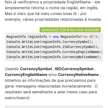
Nós já verificamos a propriedade EnglishName - ela
simplesmente retorna o nome da região, em inglês.
Mas é claro que há mais coisas boas lá - por
exemplo, várias propriedades relacionadas à moeda:
Download, Edit & Run this example!
RegionInfo regionInfo = 
new
 RegionInfo(
"sv-SE"
);
Console.WriteLine(regionInfo.CurrencySymbol);
Console.WriteLine(regionInfo.ISOCurrencySymbol);
Console.WriteLine(regionInfo.CurrencyEnglishName);
Console.WriteLine(regionInfo.CurrencyNativeName);
Usando
CurrencySymbol
,
ISOCurrencySymbol
,
CurrencyEnglishName
e/ou
CurrencyNativeName
,
obtemos as informações de que precisamos para
gerar mensagens relacionadas monetariamente . O
resultado será semelhante a este (neste caso para
sueco/sueco):