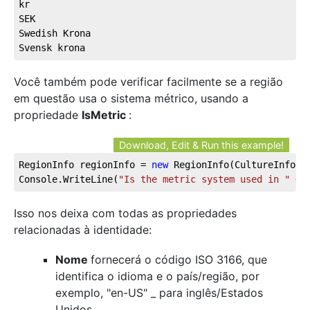
kr
SEK
Swedish Krona
Svensk krona
Você também pode verificar facilmente se a região
em questão usa o sistema métrico, usando a
propriedade
IsMetric
:
Download, Edit & Run this example!
RegionInfo regionInfo = 
new
 RegionInfo(CultureInfo.C
Console.WriteLine(
"Is the metric system used in "
 + 
Isso nos deixa com todas as propriedades
relacionadas à identidade:
Nome
fornecerá o código ISO 3166, que
identifica o idioma e o país/região, por
exemplo, "en-US" _ para inglês/Estados
Unidos.