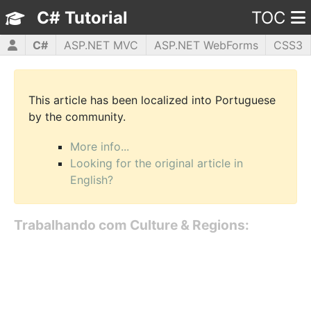
C# Tutorial
TOC
C#
ASP.NET MVC
ASP.NET WebForms
CSS3
HTML5
JavaScript
jQuery
PHP5
WPF
This article has been localized into Portuguese
by the community.
More info...
Looking for the original article in
English?
Trabalhando com Culture & Regions: