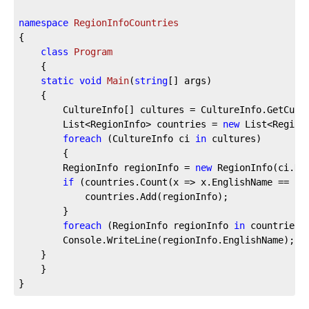
namespace
RegionInfoCountries
{
class
Program
    {
static
void
Main
(
string
[] args
)
    {
        CultureInfo[] cultures = CultureInfo.GetCult
        List<RegionInfo> countries = 
new
 List<Region
foreach
 (CultureInfo ci 
in
 cultures)
        {
        RegionInfo regionInfo = 
new
 RegionInfo(ci.Na
if
 (countries.Count(x => x.EnglishName == re
            countries.Add(regionInfo);
        }
foreach
 (RegionInfo regionInfo 
in
 countries.
        Console.WriteLine(regionInfo.EnglishName);
    }
    }
}