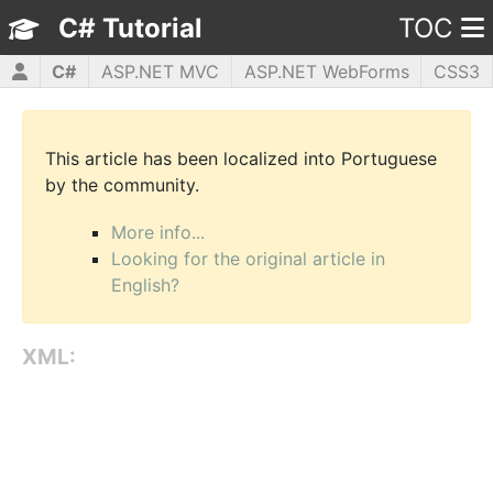
C# Tutorial
TOC
C#
ASP.NET MVC
ASP.NET WebForms
CSS3
HTML5
JavaScript
jQuery
PHP5
WPF
This article has been localized into Portuguese
by the community.
More info...
Looking for the original article in
English?
XML: