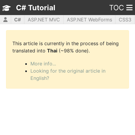
C# Tutorial
TOC
C#
ASP.NET MVC
ASP.NET WebForms
CSS3
HTML5
JavaScript
jQuery
PHP5
WPF
This article is currently in the process of being
translated into
Thai
(~98% done).
More info...
Looking for the original article in
English?