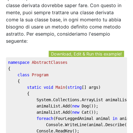
classe derivata dovrebbe saper fare. Con questo in
mente, puoi sempre trattare una classe derivata
come la sua classe base, in ogni momento tu abbia
bisogno di usare un metodo definito come metodo
astratto. Per esempio, consideriamo l'esempio
seguente:
Download, Edit & Run this example!
namespace
AbstractClasses
{

class
Program
    {

static
void
Main
(
string
[] args
)
        {

            System.Collections.ArrayList animalList 
            animalList.Add(
new
 Dog());

            animalList.Add(
new
 Cat());

foreach
(FourLeggedAnimal animal 
in
 animal
                Console.WriteLine(animal.Describe());
            Console.ReadKey();
