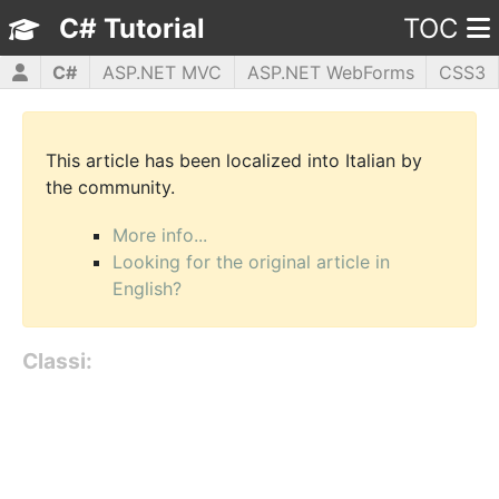
C# Tutorial
TOC
C#
ASP.NET MVC
ASP.NET WebForms
CSS3
HTML5
JavaScript
jQuery
PHP5
WPF
This article has been localized into Italian by
the community.
More info...
Looking for the original article in
English?
Classi: