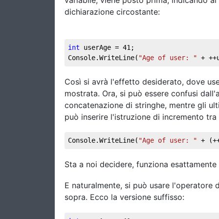
variabile, viene posto prima, indicando al 
dichiarazione circostante:
int
 userAge = 
41
; 
Console.WriteLine(
"Age of user: "
 + ++
Così si avrà l'effetto desiderato, dove u
mostrata. Ora, si può essere confusi dall'a
concatenazione di stringhe, mentre gli ult
può inserire l'istruzione di incremento tra
Console.WriteLine(
"Age of user: "
 + (+
Sta a noi decidere, funziona esattamente
E naturalmente, si può usare l'operatore 
sopra. Ecco la versione suffisso: