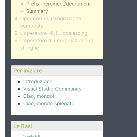
Prefix increment/decrement
Summary
Operatori di assegnazione
composta
L'operatore NULL coalescing
L'operatore di interpolazione di
stringhe
Per iniziare
Introduzione
Visual Studio Community
Ciao, mondo!
Ciao, mondo spiegato
Le Basi