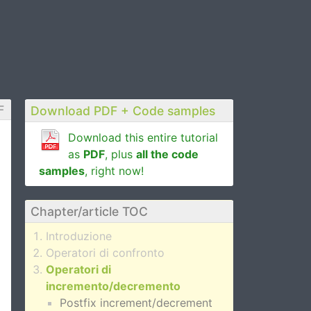
F
Download PDF + Code samples
Download this entire tutorial
as
PDF
, plus
all the code
samples
, right now!
Chapter/article TOC
Introduzione
Operatori di confronto
Operatori di
incremento/decremento
Postfix increment/decrement