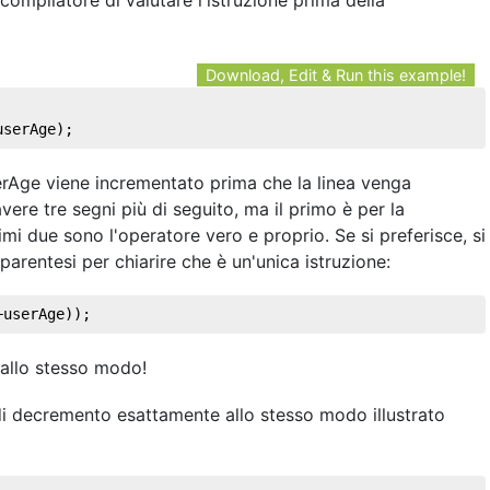
compilatore di valutare l'istruzione prima della
Download, Edit & Run this example!
userAge); 
serAge viene incrementato prima che la linea venga
vere tre segni più di seguito, ma il primo è per la
imi due sono l'operatore vero e proprio. Se si preferisce, si
 parentesi per chiarire che è un'unica istruzione:
+userAge)); 
 allo stesso modo!
di decremento esattamente allo stesso modo illustrato