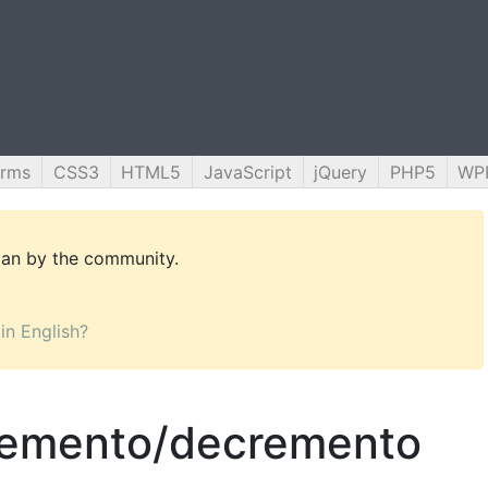
orms
CSS3
HTML5
JavaScript
jQuery
PHP5
WP
alian by the community.
 in English?
cremento/decremento