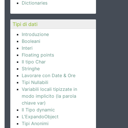
Dictionaries
Tipi di dati
Introduzione
Booleani
Interi
Floating points
Il tipo Char
Stringhe
Lavorare con Date & Ore
Tipi Nullabili
Variabili locali tipizzate in
modo implicito (la parola
chiave var)
Il Tipo dynamic
L'ExpandoObject
Tipi Anonimi