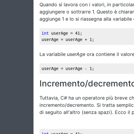
Quando si lavora con i valori, in particola
aggiungere o sottrarre 1. Questo è chiaram
aggiunge 1 e lo si riassegna alla variabil
int
 userAge = 
41
; 
userAge = userAge + 
1
; 
La variabile
userAge
ora contiene il valore
userAge = userAge - 1; 
Incremento/decremento
Tuttavia, C# ha un operatore più breve ch
incremento/decremento. Si tratta semplic
di seguito all'altro (senza spazi). Ecco i
int
 userAge = 
41
; 