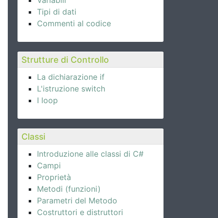
Variabili
Tipi di dati
Commenti al codice
Strutture di Controllo
La dichiarazione if
L'istruzione switch
I loop
Classi
Introduzione alle classi di C#
Campi
Proprietà
Metodi (funzioni)
Parametri del Metodo
Costruttori e distruttori