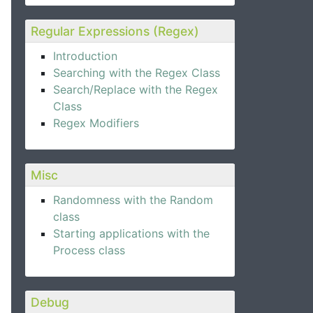
Regular Expressions (Regex)
Introduction
Searching with the Regex Class
Search/Replace with the Regex
Class
Regex Modifiers
Misc
Randomness with the Random
class
Starting applications with the
Process class
Debug