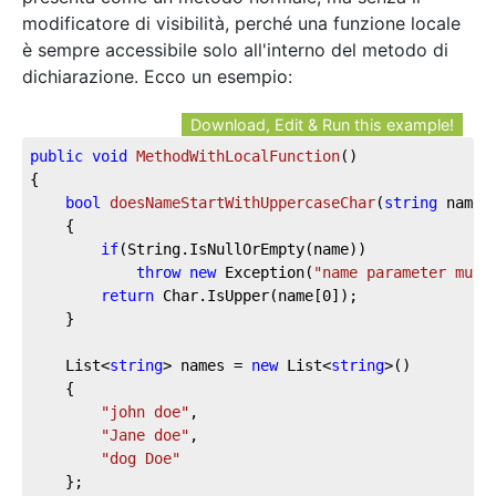
modificatore di visibilità, perché una funzione locale
è sempre accessibile solo all'interno del metodo di
dichiarazione. Ecco un esempio:
Download, Edit & Run this example!
public
void
MethodWithLocalFunction
(
)
{

bool
doesNameStartWithUppercaseChar
(
string
 name
)
	{

if
(String.IsNullOrEmpty(name))

throw
new
 Exception(
"name parameter must
return
 Char.IsUpper(name[
0
]);

	}

	List<
string
> names = 
new
 List<
string
>()

	{

"john doe"
,

"Jane doe"
,

"dog Doe"
	};
