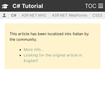
C# Tutorial
TOC
C#
ASP.NET MVC
ASP.NET WebForms
CSS3
HTML5
JavaScript
jQuery
PHP5
WPF
This article has been localized into Italian by
the community.
More info...
Looking for the original article in
English?