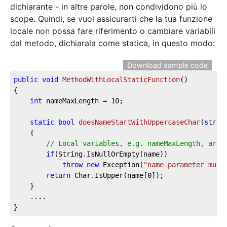
dichiarante - in altre parole, non condividono più lo
scope. Quindi, se vuoi assicurarti che la tua funzione
locale non possa fare riferimento o cambiare variabili
dal metodo, dichiarala come statica, in questo modo:
Download sample code
public
void
MethodWithLocalStaticFunction
(
)
{

int
 nameMaxLength = 
10
;

static
bool
doesNameStartWithUppercaseChar
(
strin
	{

// Local variables, e.g. nameMaxLength, are 
if
(String.IsNullOrEmpty(name))

throw
new
 Exception(
"name parameter must
return
 Char.IsUpper(name[
0
]);

	}

	....

}