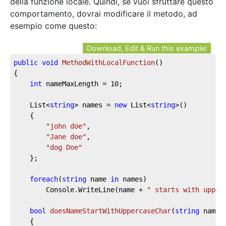
della funzione locale. Quindi, se vuoi sfruttare questo
comportamento, dovrai modificare il metodo, ad
esempio come questo:
Download, Edit & Run this example!
public
void
MethodWithLocalFunction
(
)
{

int
 nameMaxLength = 
10
;

	List<
string
> names = 
new
 List<
string
>()

	{

"john doe"
,

"Jane doe"
,

"dog Doe"
	};

foreach
(
string
 name 
in
 names)

		Console.WriteLine(name + 
" starts with upper
bool
doesNameStartWithUppercaseChar
(
string
 name
)
	{
