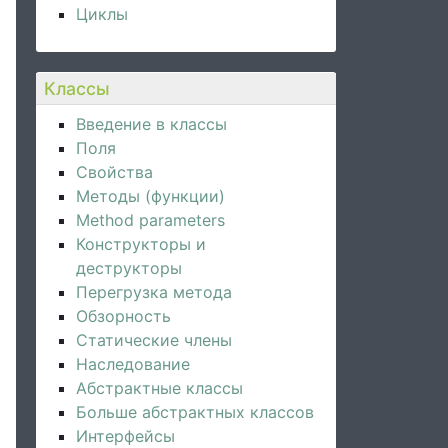
Циклы
Классы
Введение в классы
Поля
Свойства
Методы (функции)
Method parameters
Конструкторы и
деструкторы
Перегрузка метода
Обзорность
Статические члены
Наследование
Абстрактные классы
Больше абстрактных классов
Интерфейсы