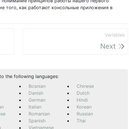
ть понимание принципов работы нашего первого
ие того, как работают консольные приложения в
Variables
Next
nto the following languages:
Bosnian
Chinese
Danish
Dutch
n
German
Hindi
an
Italian
Korean
ese
Romanian
Russian
Spanish
Thai
n
Vietnamese