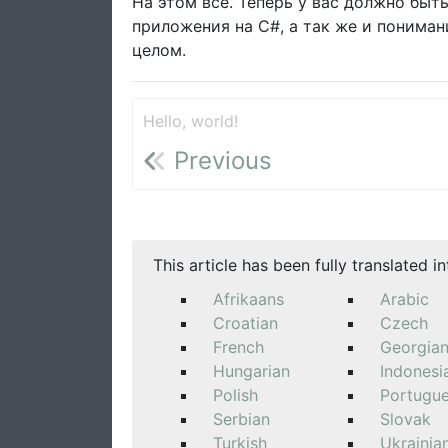
На этом все. Теперь у вас должно бы
приложения на C#, а так же и пониман
целом.
Hello, world!
Previous
This article has been fully translated i
Afrikaans
Arabic
Croatian
Czech
French
Georgia
Hungarian
Indonesi
Polish
Portugu
Serbian
Slovak
Turkish
Ukrainia