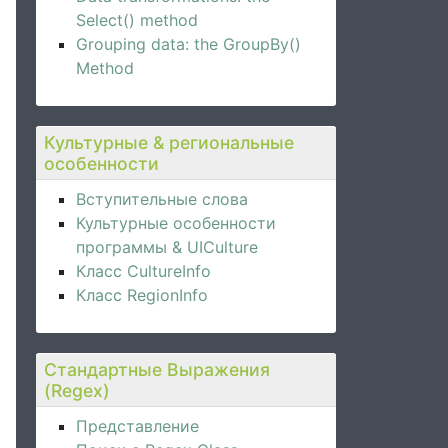
Select() method
Grouping data: the GroupBy()
Method
Культурные & региональные
особенности
Вступительные слова
Культурные особенности
программы & UICulture
Класс CultureInfo
Класс RegionInfo
Стандартные Выражения
(Regex)
Представление