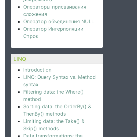
Операторы присваивания
сложения
Оператор объединения NULL
Оператор Интерполяции
Строк
LINQ
Introduction
LINQ: Query Syntax vs. Method
syntax
Filtering data: the Where()
method
Sorting data: the OrderBy() &
ThenBy() methods
Limiting data: the Take() &
Skip() methods
Data transformations: the