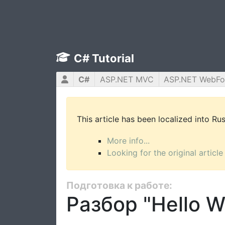
C# Tutorial
C#
ASP.NET MVC
ASP.NET WebF
This article has been localized into R
More info...
Looking for the original article
Подготовка к работе:
Разбор "Hello W