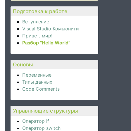
Подготовка к работе
Вступление
Visual Studio Комьюнити
Привет, мир!
Разбор "Hello World"
Основы
Переменные
Типы данных
Code Comments
Управляющие структуры
Оператор if
Оператор switch