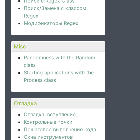
Поиск с Regex Class
Поиск/Замена с классом
Regex
Модификаторы Regex
Misc
Randomness with the Random
class
Starting applications with the
Process class
Отладка
Отладка: вступление
Контрольные точки
Пошаговое выполнение кода
Окна инструментов