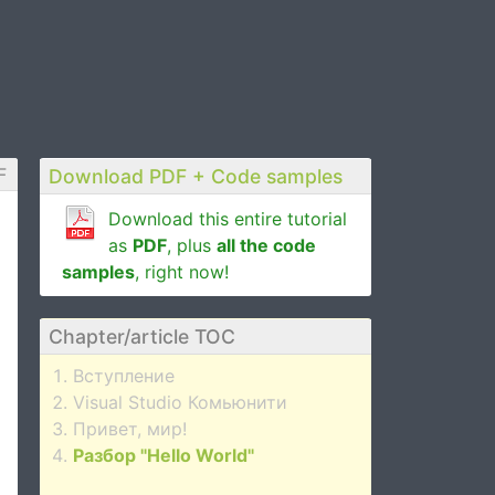
F
Download PDF + Code samples
Download this entire tutorial
as
PDF
, plus
all the code
samples
, right now!
Chapter/article TOC
Вступление
Visual Studio Комьюнити
Привет, мир!
Разбор "Hello World"