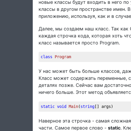
новые классы будут входить в него по
классы в другом пространстве имен. В
приложению, используя, как и в случа
Далее, мы создаем наш класс. Так как
каждая строчка кода, которая хоть что
класс называется просто Program.
class
Program
У нас может быть больше классов, даж
Класс может содержать переменные, с
деталях позже. Сейчас вам достаточно
ничего больше. Этот метод объявляетс
static
void
Main
(
string
[] args
)
Наверное эта строчка - самая сложная
части. Самое первое слово -
static
. Кл