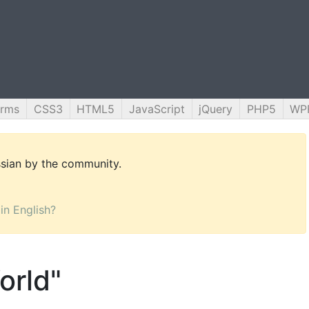
orms
CSS3
HTML5
JavaScript
jQuery
PHP5
WP
ussian by the community.
 in English?
orld"