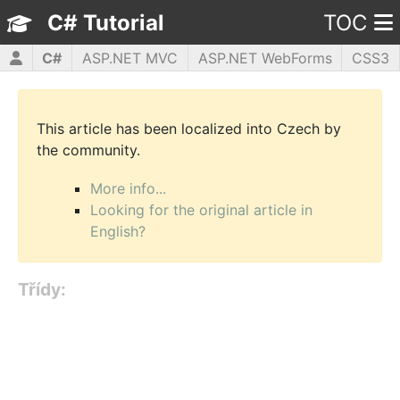
C# Tutorial
TOC
C#
ASP.NET MVC
ASP.NET WebForms
CSS3
HTML5
JavaScript
jQuery
PHP5
WPF
This article has been localized into Czech by
the community.
More info...
Looking for the original article in
English?
Třídy: