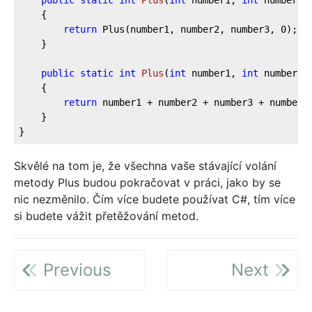
public
static
int
Plus
(
int
 number1, 
int
 number2,
    {

return
 Plus(number1, number2, number3, 
0
);

    }

public
static
int
Plus
(
int
 number1, 
int
 number2,
    {

return
 number1 + number2 + number3 + number4;
    }

}
Skvělé na tom je, že všechna vaše stávající volání
metody Plus budou pokračovat v práci, jako by se
nic nezměnilo. Čím více budete používat C#, tím více
si budete vážit přetěžování metod.
Previous
Next