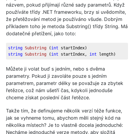
názvem, pokud přijímají různé sady parametrů. Když
používáte třídy .NET frameworku, brzy si uvědomíte,
že přetěžování metod je používáno všude. Dobrým
příkladem toho je metoda Substring() třídy String. Má
dodatečné přetížení, jako toto:
string
Substring
 (
int
 startIndex
string
Substring
 (
int
 startIndex, 
int
 length
)
Můžete ji volat buď s jedním, nebo s dvěma
parametry. Pokud ji zavoláte pouze s jedním
parametrem, parametr délky se považuje za zbytek
řetězce, což nám ušetří čas, kdykoli jednoduše
chceme získat poslední část řetězce.
Takže tím, že definujeme několik verzí téže funkce,
jak se vyhneme tomu, abychom měli stejný kód na
několika místech? Je to vlastně docela jednoduché:
Necháme jednoduché verze metody, aby složitá