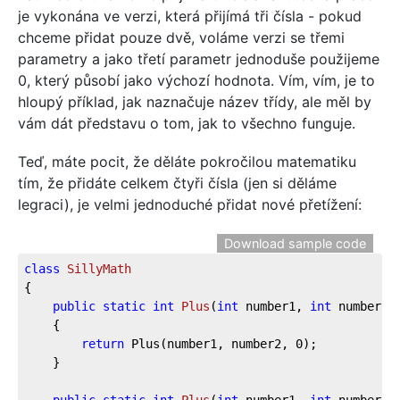
je vykonána ve verzi, která přijímá tři čísla - pokud
chceme přidat pouze dvě, voláme verzi se třemi
parametry a jako třetí parametr jednoduše použijeme
0, který působí jako výchozí hodnota. Vím, vím, je to
hloupý příklad, jak naznačuje název třídy, ale měl by
vám dát představu o tom, jak to všechno funguje.
Teď, máte pocit, že děláte pokročilou matematiku
tím, že přidáte celkem čtyři čísla (jen si děláme
legraci), je velmi jednoduché přidat nové přetížení:
Download sample code
class
SillyMath
{

public
static
int
Plus
(
int
 number1, 
int
 number2
)
    {

return
 Plus(number1, number2, 
0
);

    }
