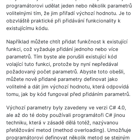
programátorovi udělat jeden nebo několik parametrů
volitelnými tím, že jim přiřadí výchozí hodnotu. Je to
obzvláště praktické při přidávání funkcionality k
existujícímu kódu.
Například můžete chtít přidat funkčnost k existující
funkci, což vyžaduje přidání jednoho nebo více
parametrů. Tím byste ale porušili existující kód
volající tuto funkci, protože by nyní nepředával
požadovaný počet parametrů. Abyste toto obešli,
můžete nově přidané parametry definovat jako
volitelné a dát jim výchozí hodnotu, která odpovídá
tomu, jak by kód fungoval před přidáním parametrů.
Výchozí parametry byly zavedeny ve verzi C# 4.0,
ale až do té doby používali programátoři C# jinou
techniku, která v zásadě dělá totéž, nazývanou
přetěžování metod (method overloading). Umožňuje
programátorovi definovat několik metod se stejným