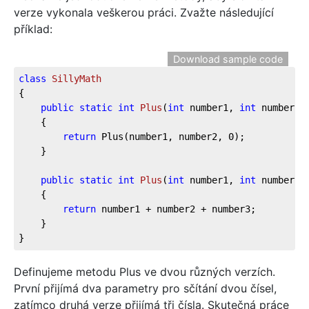
verze vykonala veškerou práci. Zvažte následující
příklad:
Download sample code
class
SillyMath
{

public
static
int
Plus
(
int
 number1, 
int
 number2
)
    {

return
 Plus(number1, number2, 
0
);

    }

public
static
int
Plus
(
int
 number1, 
int
 number2,
    {

return
 number1 + number2 + number3;

    }

}
Definujeme metodu Plus ve dvou různých verzích.
První přijímá dva parametry pro sčítání dvou čísel,
zatímco druhá verze přijímá tři čísla. Skutečná práce