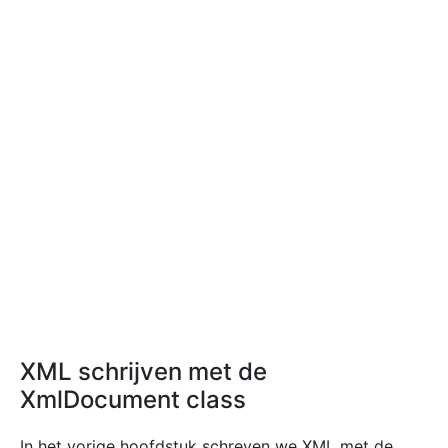
XML schrijven met de
XmlDocument class
In het vorige hoofdstuk schreven we XML met de