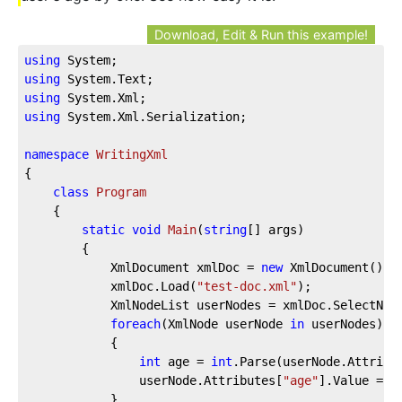
Download, Edit & Run this example!
using
using
using
using
 System.Xml.Serialization;

namespace
WritingXml
{

class
Program
    {

static
void
Main
(
string
[] args
)
        {

            XmlDocument xmlDoc = 
new
 XmlDocument();

            xmlDoc.Load(
"test-doc.xml"
);

            XmlNodeList userNodes = xmlDoc.SelectNod
foreach
(XmlNode userNode 
in
 userNodes)

            {

int
 age = 
int
.Parse(userNode.Attribu
                userNode.Attributes[
"age"
].Value = (
            }
