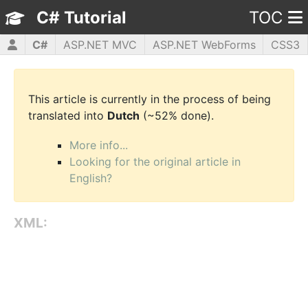
C# Tutorial
TOC
C#
ASP.NET MVC
ASP.NET WebForms
CSS3
HTML5
JavaScript
jQuery
PHP5
WPF
This article is currently in the process of being
translated into
Dutch
(~52% done).
More info...
Looking for the original article in
English?
XML: