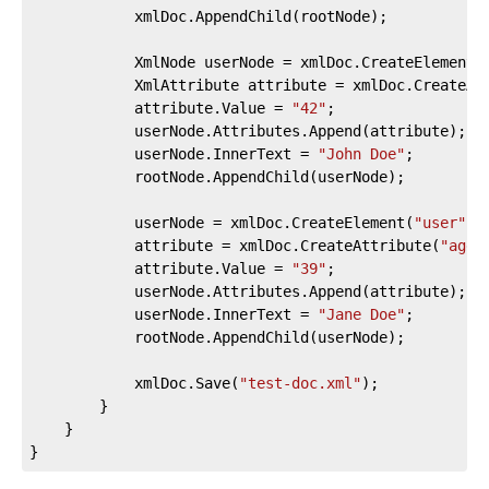
            xmlDoc.AppendChild(rootNode);

            XmlNode userNode = xmlDoc.CreateElement(
            XmlAttribute attribute = xmlDoc.CreateAt
            attribute.Value = 
"42"
;

            userNode.Attributes.Append(attribute);

            userNode.InnerText = 
"John Doe"
;

            rootNode.AppendChild(userNode);

            userNode = xmlDoc.CreateElement(
"user"
);

            attribute = xmlDoc.CreateAttribute(
"age"
            attribute.Value = 
"39"
;

            userNode.Attributes.Append(attribute);

            userNode.InnerText = 
"Jane Doe"
;

            rootNode.AppendChild(userNode);

            xmlDoc.Save(
"test-doc.xml"
);

        }

    }

}