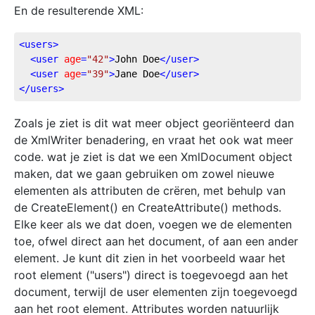
En de resulterende XML:
<
users
>
<
user
age
=
"42"
>
John Doe
</
user
>
<
user
age
=
"39"
>
Jane Doe
</
user
>
</
users
>
Zoals je ziet is dit wat meer object georiënteerd dan
de XmlWriter benadering, en vraat het ook wat meer
code. wat je ziet is dat we een XmlDocument object
maken, dat we gaan gebruiken om zowel nieuwe
elementen als attributen de crëren, met behulp van
de CreateElement() en CreateAttribute() methods.
Elke keer als we dat doen, voegen we de elementen
toe, ofwel direct aan het document, of aan een ander
element. Je kunt dit zien in het voorbeeld waar het
root element ("users") direct is toegevoegd aan het
document, terwijl de user elementen zijn toegevoegd
aan het root element. Attributes worden natuurlijk