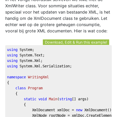
XmlWriter class. Voor sommige situaties echter,
speciaal voor het updaten van bestaande XML, is het
handig om de XmlDocument class te gebruiken. Let
echter wel op de grotere geheugen consumptie,
vooral bij grote XML documenten. Hier is wat code:
Download, Edit & Run this example!
using
using
using
using
 System.Xml.Serialization;

namespace
WritingXml
{

class
Program
    {

static
void
Main
(
string
[] args
)
        {

            XmlDocument xmlDoc = 
new
 XmlDocument();

            XmlNode rootNode = xmlDoc.CreateElement(