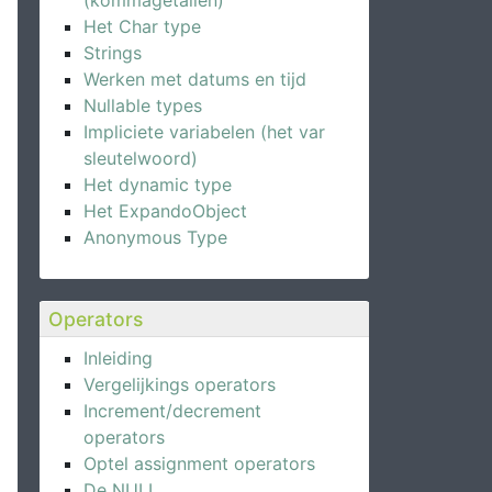
(kommagetallen)
Het Char type
Strings
Werken met datums en tijd
Nullable types
Impliciete variabelen (het var
sleutelwoord)
Het dynamic type
Het ExpandoObject
Anonymous Type
Operators
Inleiding
Vergelijkings operators
Increment/decrement
operators
Optel assignment operators
De NULL