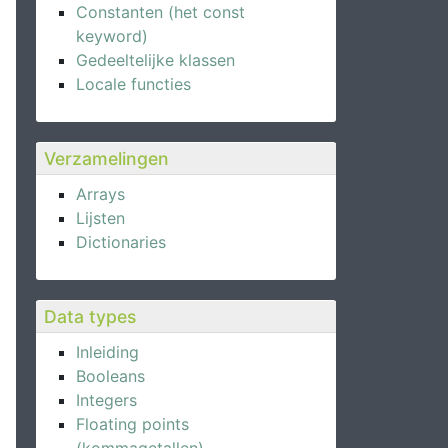
Constanten (het const
keyword)
Gedeeltelijke klassen
Locale functies
Verzamelingen
Arrays
Lijsten
Dictionaries
Data types
Inleiding
Booleans
Integers
Floating points