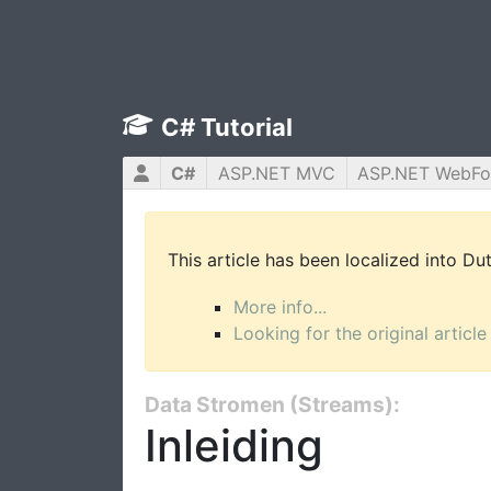
C# Tutorial
C#
ASP.NET MVC
ASP.NET WebF
This article has been localized into D
More info...
Looking for the original article
Data Stromen (Streams):
Inleiding