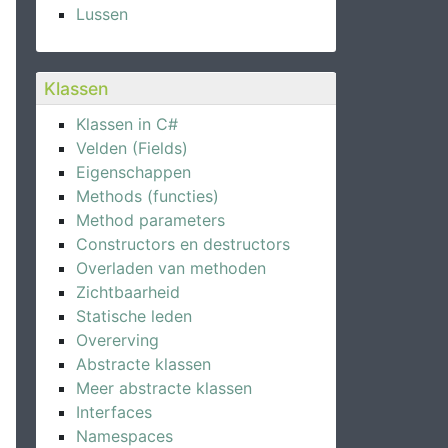
Lussen
Klassen
Klassen in C#
Velden (Fields)
Eigenschappen
Methods (functies)
Method parameters
Constructors en destructors
Overladen van methoden
Zichtbaarheid
Statische leden
Overerving
Abstracte klassen
Meer abstracte klassen
Interfaces
Namespaces