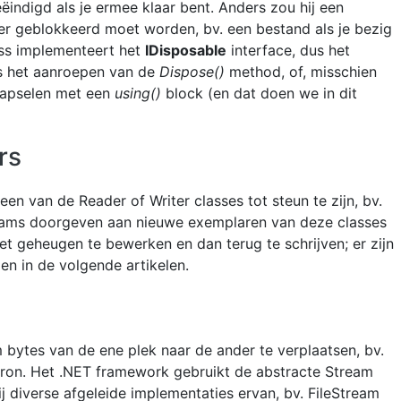
indigd als je ermee klaar bent. Anders zou hij een
er geblokkeerd moet worden, bv. een bestand als je bezig
ass implementeert het
IDisposable
interface, dus het
ls het aanroepen van de
Dispose()
method, of, misschien
nkapselen met een
using()
block (en dat doen we in dit
rs
n van de Reader of Writer classes tot steun te zijn, bv.
treams doorgeven aan nieuwe exemplaren van deze classes
het geheugen te bewerken en dan terug te schrijven; er zijn
en in de volgende artikelen.
 bytes van de ene plek naar de ander te verplaatsen, bv.
bron. Het .NET framework gebruikt de abstracte Stream
ij diverse afgeleide implementaties ervan, bv. FileStream