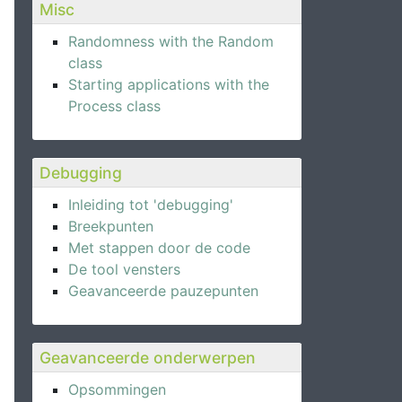
Misc
Randomness with the Random
class
Starting applications with the
Process class
Debugging
Inleiding tot 'debugging'
Breekpunten
Met stappen door de code
De tool vensters
Geavanceerde pauzepunten
Geavanceerde onderwerpen
Opsommingen