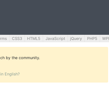
orms
CSS3
HTML5
JavaScript
jQuery
PHP5
WP
utch by the community.
 in English?