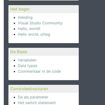
Het begin
Inleiding
Visual Studio Community
Hello, world!
Hello world, uitleg
De Basis
Variabelen
Data types
Commentaar in de code
Controlestructuren
De als parameter
Het switch statement