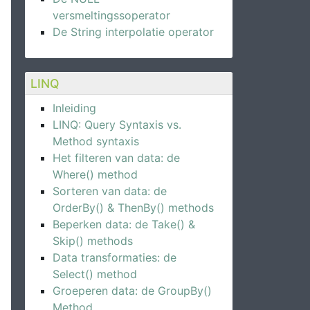
versmeltingssoperator
De String interpolatie operator
LINQ
Inleiding
LINQ: Query Syntaxis vs.
Method syntaxis
Het filteren van data: de
Where() method
Sorteren van data: de
OrderBy() & ThenBy() methods
Beperken data: de Take() &
Skip() methods
Data transformaties: de
Select() method
Groeperen data: de GroupBy()
Method