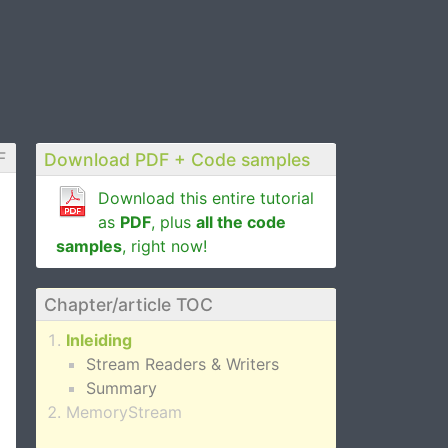
F
Download PDF + Code samples
Download this entire tutorial
as
PDF
, plus
all the code
samples
, right now!
Chapter/article TOC
Inleiding
Stream Readers & Writers
Summary
MemoryStream