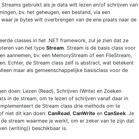
treams gebruikt als je data wilt lezen en/of schrijven van
ingen, bv. het geheugen, een bestand, via een
e waar je bytes wilt overbrengen van de ene plaats naar de
eerde classes in het .NET framework, zul je zien dat ze
teren van het type
Stream
. Stream is de basis class voor
men aannemen, bv. een MemoryStream of een FileStream,
en. Echter, de Stream class zelf is abstract, wat betekent
 alleen maar als gemeenschappelijke basisclass voor de
en doen: Lezen (Read), Schrijven (Write) en Zoeken
s in de stream, om te lezen of schrijven vanaf daar in
 implementeert de Stream class drie methods om te
of niet dit kan doen:
CanRead
,
CanWrite
en
CanSeek
. Je
j de stream waarmee je werkt, om er zeker van te zijn dat
en (writing)) beschikbaar is.