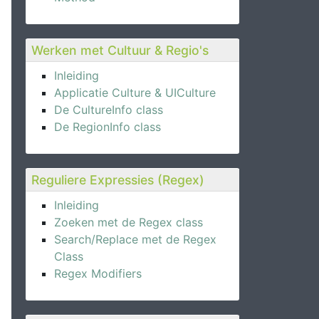
Werken met Cultuur & Regio's
Inleiding
Applicatie Culture & UICulture
De CultureInfo class
De RegionInfo class
Reguliere Expressies (Regex)
Inleiding
Zoeken met de Regex class
Search/Replace met de Regex
Class
Regex Modifiers