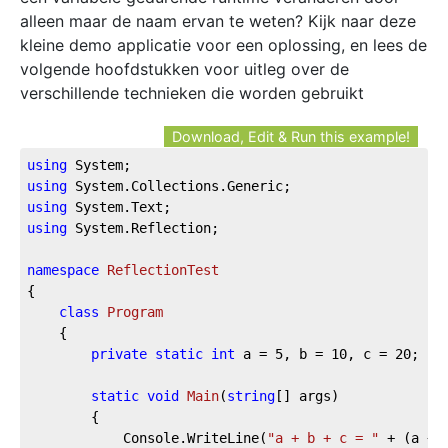
alleen maar de naam ervan te weten? Kijk naar deze
kleine demo applicatie voor een oplossing, en lees de
volgende hoofdstukken voor uitleg over de
verschillende technieken die worden gebruikt
Download, Edit & Run this example!
using
using
using
using
 System.Reflection;

namespace
ReflectionTest
{

class
Program
    {

private
static
int
 a = 
5
, b = 
10
, c = 
20
;

static
void
Main
(
string
[] args
)
        {

            Console.WriteLine(
"a + b + c = "
 + (a + b