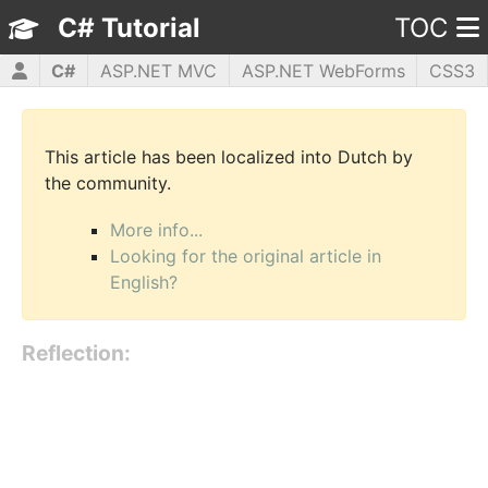
C# Tutorial
TOC
C#
ASP.NET MVC
ASP.NET WebForms
CSS3
HTML5
JavaScript
jQuery
PHP5
WPF
This article has been localized into Dutch by
the community.
More info...
Looking for the original article in
English?
Reflection: