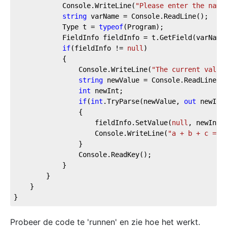
            Console.WriteLine(
"Please enter the name
string
 varName = Console.ReadLine();

            Type t = 
typeof
(Program);

            FieldInfo fieldInfo = t.GetField(varName,
if
(fieldInfo != 
null
)

            {

                Console.WriteLine(
"The current value
string
 newValue = Console.ReadLine();
int
 newInt;

if
(
int
.TryParse(newValue, 
out
 newInt)
                {

                    fieldInfo.SetValue(
null
, newInt);
                    Console.WriteLine(
"a + b + c = "
                }

                Console.ReadKey();

            }

        }

    }

}
Probeer de code te 'runnen' en zie hoe het werkt.