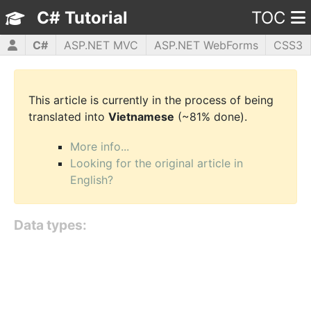
C# Tutorial
TOC
C#
ASP.NET MVC
ASP.NET WebForms
CSS3
HTML5
JavaScript
jQuery
PHP5
WPF
This article is currently in the process of being
translated into
Vietnamese
(~81% done).
More info...
Looking for the original article in
English?
Data types: