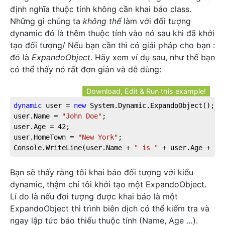
định nghĩa thuộc tính không cần khai báo class.
Những gì chúng ta
không thể
làm với đối tượng
dynamic đó là thêm thuộc tính vào nó sau khi đã khởi
tạo đối tượng/ Nếu bạn cần thì có giải pháp cho bạn :
đó là
ExpandoObject
. Hãy xem ví dụ sau, như thế bạn
có thể thấy nó rất đơn giản và dễ dùng:
Download, Edit & Run this example!
dynamic
 user = 
new
 System.Dynamic.ExpandoObject();
user.Name = 
"John Doe"
;
user.Age = 
42
;
user.HomeTown = 
"New York"
;
Console.WriteLine(user.Name + 
" is "
 + user.Age + 
" 
Bạn sẽ thấy rằng tôi khai báo đối tượng với kiểu
dynamic, thậm chí tôi khởi tạo một ExpandoObject.
Lí do là nếu đơi tượng được khai báo là một
ExpandoObject thì trình biên dịch có thể kiểm tra và
ngay lập tức báo thiếu thuộc tính (Name, Age …).