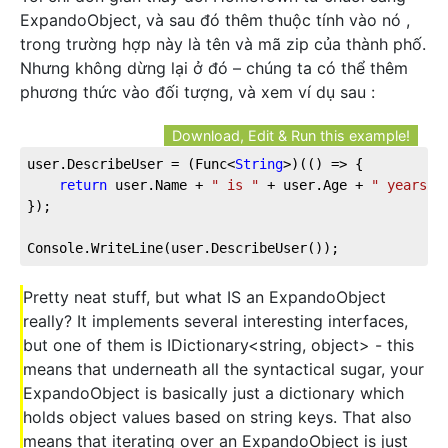
ExpandoObject, và sau đó thêm thuộc tính vào nó ,
trong trường hợp này là tên và mã zip của thành phố.
Nhưng không dừng lại ở đó – chúng ta có thể thêm
phương thức vào đối tượng, và xem ví dụ sau :
Download, Edit & Run this example!
user.DescribeUser = 
(
Func<
String
>
)(
(
) =>
 {
return
 user.Name + 
" is "
 + user.Age + 
" years o
});
Console.WriteLine(user.DescribeUser());
Pretty neat stuff, but what IS an ExpandoObject
really? It implements several interesting interfaces,
but one of them is IDictionary<string, object> - this
means that underneath all the syntactical sugar, your
ExpandoObject is basically just a dictionary which
holds object values based on string keys. That also
means that iterating over an ExpandoObject is just