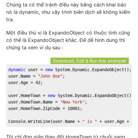
Chúng ta có thể tránh điều này bằng cách khai báo
nó là dynamic, như vậy trình biên dịch sẽ không kiểm
tra.
Một điều thú vị là ExpandoObject có thuộc tính cũng
có thể là ExpandoObject khác. Để dễ hình dung thì
chúng ta xem ví dụ sau :
Download, Edit & Run this example!
dynamic
 user = 
new
 System.Dynamic.ExpandoObject();
user.Name = 
"John Doe"
;
user.Age = 
42
;
user.HomeTown = 
new
 System.Dynamic.ExpandoObject();
user.HomeTown.Name = 
"New York"
;
user.HomeTown.ZipCode = 
10001
;
Console.WriteLine(user.Name + 
" is "
 + user.Age + 
" 
Tôi chỉ đơn giản thay đổi HomeTown từ chuỗi sang