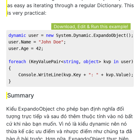
as easy as iterating through a regular Dictionary. This
is very practical:
Download, Edit & Run this example!
dynamic
 user = 
new
 System.Dynamic.ExpandoObject();  
user.Name = 
"John Doe"
;  
user.Age = 
42
;  
foreach
 (KeyValuePair<
string
, 
object
> kvp 
in
 user)
{
    Console.WriteLine(kvp.Key + 
": "
 + kvp.Value);
}
Summary
Kiểu ExpandoObject cho phép bạn định nghĩa đối
tượng trực tiếp và sau đó thêm thuộc tính vào nó bất
cứ khi nào bạn muốn. Vì nó là kiểu dynamic nên nó
thừa kế các ưu điểm và nhược điểm như chúng ta đã
bàn ở bài trước. Hơn nữa, ExpandoObject thực hiện