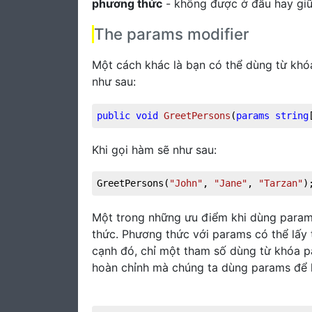
phương thức
- không được ở đầu hay giữ
The params modifier
Một cách khác là bạn có thể dùng từ khó
như sau:
public
void
GreetPersons
(
params
string
Khi gọi hàm sẽ như sau:
GreetPersons(
"John"
, 
"Jane"
, 
"Tarzan"
)
Một trong những ưu điểm khi dùng param
thức. Phương thức với params có thể lấy
cạnh đó, chỉ một tham số dùng từ khóa p
hoàn chỉnh mà chúng ta dùng params để 