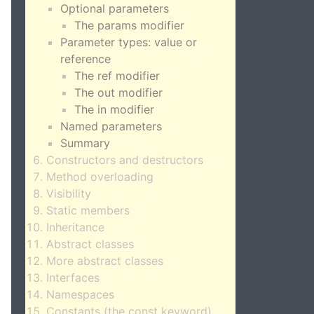
Optional parameters
The params modifier
Parameter types: value or
reference
The ref modifier
The out modifier
The in modifier
Named parameters
Summary
Constructors and destructors
Method overloading
Visibility
Static members
Inheritance
Abstract classes
More abstract classes
Interfaces
Namespaces
Constants (the const keyword)