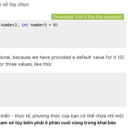
m số tùy chọn:
Download, Edit & Run this example!
 number2, 
int
 number3 = 
0
)


onal, because we have provided a default value for it (0).
 three values, like this:
biến - thực tế, phương thức của bạn có thể chứa chỉ một
ham số tùy biến phải ở phần cuối cùng trong khai báo