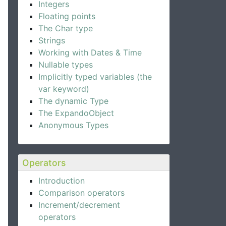
Integers
Floating points
The Char type
Strings
Working with Dates & Time
Nullable types
Implicitly typed variables (the
var keyword)
The dynamic Type
The ExpandoObject
Anonymous Types
Operators
Introduction
Comparison operators
Increment/decrement
operators