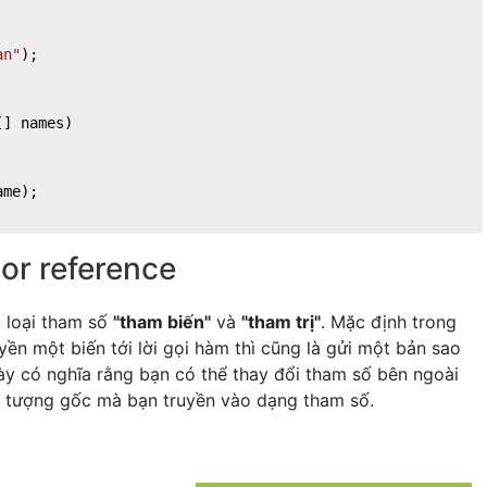
an"
);

[] names
)
me);

or reference
i loại tham số
"tham biến"
và
"tham trị"
. Mặc định trong
uyền một biến tới lời gọi hàm thì cũng là gửi một bản sao
 này có nghĩa rằng bạn có thể thay đổi tham số bên ngoài
 tượng gốc mà bạn truyền vào dạng tham số.