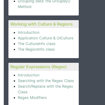
Grouping data: the GroupBy()
Method
Working with Culture & Regions
Introduction
Application Culture & UICulture
The CultureInfo class
The RegionInfo class
Regular Expressions (Regex)
Introduction
Searching with the Regex Class
Search/Replace with the Regex
Class
Regex Modifiers