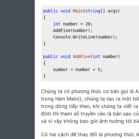
public
void
Main
(
string
[] args
)
{

int
 number = 
20
;

	AddFive(number);

	Console.WriteLine(number);

}

public
void
AddFive
(
int
 number
)
{

	number = number + 
5
;

}
Chúng ta có phương thức cơ bản gọi là A
trong hàm Main(), chúng ta tạo ra một biế
trong dòng tiếp theo, khi chúng ta viết ra
định thì tham số truyền vào là bản sao c
và vì vậy không bao giờ ảnh hưởng tới bi
Có hai cách để thay đổi là phương thức A