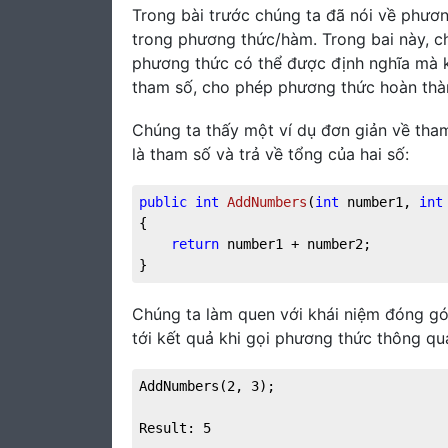
Trong bài trước chúng ta đã nói về phươ
trong phương thức/hàm. Trong bai này, c
phương thức có thể được định nghĩa mà 
tham số, cho phép phương thức hoàn thà
Chúng ta thấy một ví dụ đơn giản về tha
là tham số và trả về tổng của hai số:
public
int
AddNumbers
(
int
 number1, 
int
{

return
 number1 + number2;

}
Chúng ta làm quen với khái niệm đóng g
tới kết quả khi gọi phương thức thông qu
AddNumbers(2, 3);

Result: 5
