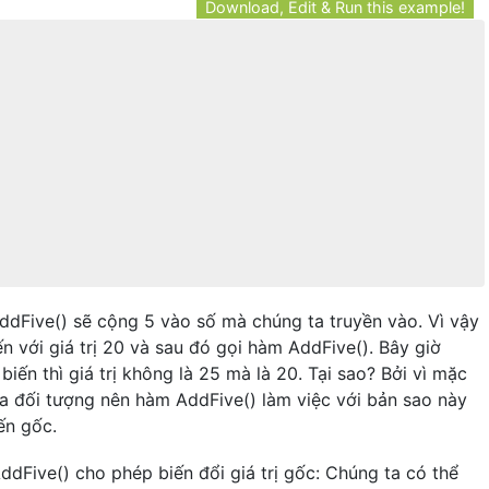
Download, Edit & Run this example!
ddFive() sẽ cộng 5 vào số mà chúng ta truyền vào. Vì vậy
n với giá trị 20 và sau đó gọi hàm AddFive(). Bây giờ
 biến thì giá trị không là 25 mà là 20. Tại sao? Bởi vì mặc
ủa đối tượng nên hàm AddFive() làm việc với bản sao này
ến gốc.
ddFive() cho phép biến đổi giá trị gốc: Chúng ta có thể