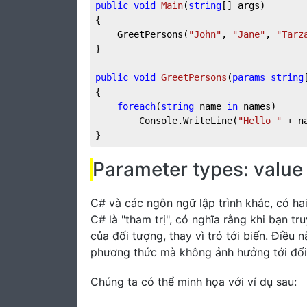
public
void
Main
(
string
[] args
)
{

	GreetPersons(
"John"
, 
"Jane"
, 
"Tarz
}

public
void
GreetPersons
(
params
string
{

foreach
(
string
 name 
in
 names)

		Console.WriteLine(
"Hello "
 + na
}
Parameter types: value 
C# và các ngôn ngữ lập trình khác, có ha
C# là "tham trị", có nghĩa rằng khi bạn tr
của đối tượng, thay vì trỏ tới biến. Điều
phương thức mà không ảnh hưởng tới đối
Chúng ta có thể minh họa với ví dụ sau: