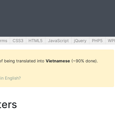
orms
CSS3
HTML5
JavaScript
jQuery
PHP5
WP
 of being translated into
Vietnamese
(~90% done).
 in English?
ers