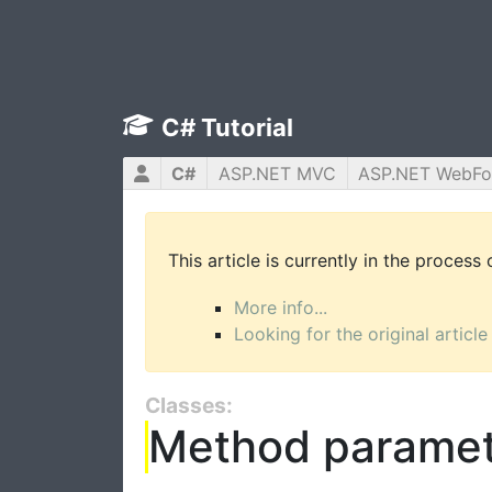
C# Tutorial
C#
ASP.NET MVC
ASP.NET WebF
This article is currently in the process
More info...
Looking for the original article
Classes:
Method paramet