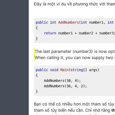
Đây là một ví dụ về phương thức với tha
public
int
AddNumbers
(
int
 number1, 
int
{

return
 number1 + number2 + number3;
}
The last parameter (number3) is now opti
When calling it, you can now supply two or
public
void
Main
(
string
[] args
)
{

	AddNumbers(
38
, 
4
);

	AddNumbers(
36
, 
4
, 
2
);

}
Bạn có thể có nhiều hơn một tham số tùy 
tham số tùy biến nếu cần. Chỉ nhớ rằng
t