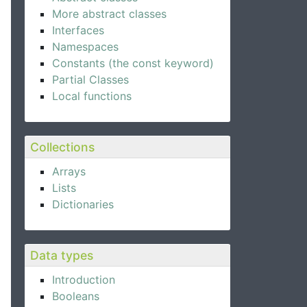
More abstract classes
Interfaces
Namespaces
Constants (the const keyword)
Partial Classes
Local functions
Collections
Arrays
Lists
Dictionaries
Data types
Introduction
Booleans