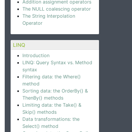
Addition assignment operators
The NULL coalescing operator
The String Interpolation
Operator
LINQ
Introduction
LINQ: Query Syntax vs. Method
syntax
Filtering data: the Where()
method
Sorting data: the OrderBy() &
ThenBy() methods
Limiting data: the Take() &
Skip() methods
Data transformations: the
Select() method