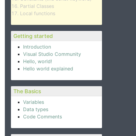
Partial Classes
Local functions
Getting started
Introduction
Visual Studio Community
Hello, world!
Hello world explained
The Basics
Variables
Data types
Code Comments