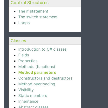
Control Structures
The if statement
The switch statement
Loops
Classes
Introduction to C# classes
Fields
Properties
Methods (functions)
Method parameters
Constructors and destructors
Method overloading
Visibility
Static members
Inheritance
Abstract classes