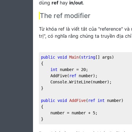
dùng
ref
hay
in/out
.
The ref modifier
Từ khóa ref là viết tắt của "reference" v
trị", có nghĩa rằng chúng ta truyền địa chỉ
public
void
Main
(
string
[] args
)
{

int
 number = 
20
;

	AddFive(
ref
 number);

	Console.WriteLine(number);

}

public
void
AddFive
(
ref
int
 number
)
{

	number = number + 
5
;

}