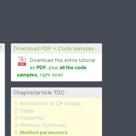
F
Download PDF + Code samples
Download this entire tutorial
as
PDF
, plus
all the code
samples
, right now!
Chapter/article TOC
Introduction to C# classes
Fields
Properties
Methods (functions)
Method parameters