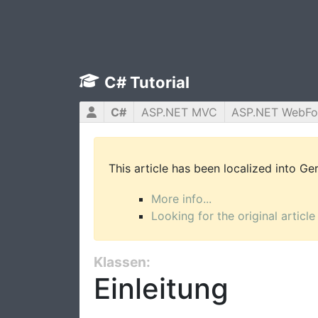
C# Tutorial
C#
ASP.NET MVC
ASP.NET WebF
This article has been localized into G
More info...
Looking for the original article
Klassen:
Einleitung