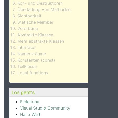
Kon- und Destruktoren
Überladung von Methoden
Sichtbarkeit
Statische Member
Vererbung
Abstrakte Klassen
Mehr abstrakte Klassen
Interface
Namensräume
Konstanten (const)
Teilklasse
Local functions
Los geht's
Einleitung
Visual Studio Community
Hallo Welt!