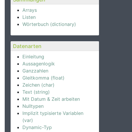
Arrays
Listen
Wörterbuch (dictionary)
Datenarten
Einleitung
Aussagenlogik
Ganzzahlen
Gleitkomma (float)
Zeichen (char)
Text (string)
Mit Datum & Zeit arbeiten
Nulltypen
Implizit typisierte Variablen
(var)
Dynamic-Typ