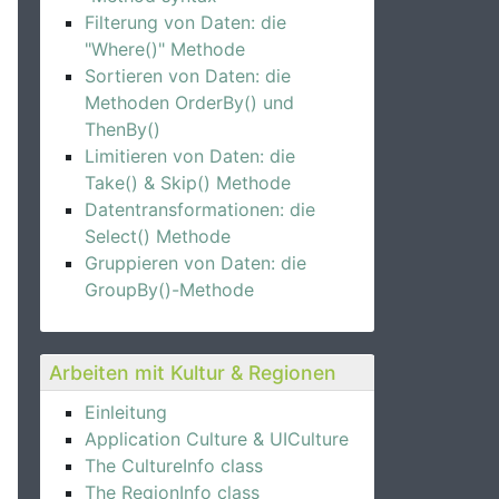
Filterung von Daten: die
"Where()" Methode
Sortieren von Daten: die
Methoden OrderBy() und
ThenBy()
Limitieren von Daten: die
Take() & Skip() Methode
Datentransformationen: die
Select() Methode
Gruppieren von Daten: die
GroupBy()-Methode
Arbeiten mit Kultur & Regionen
Einleitung
Application Culture & UICulture
The CultureInfo class
The RegionInfo class