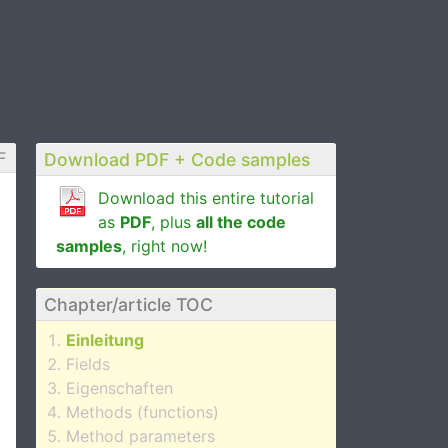
F
Download PDF + Code samples
Download this entire tutorial
as
PDF
, plus
all the code
samples
, right now!
Chapter/article TOC
Einleitung
Fields
Eigenschaften
Methods (functions)
Method parameters