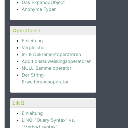
Das ExpandoObject
Anonyme Typen
Operatoren
Einleitung
Vergleiche
In- & Dekrementoperatoren
Additionszuweisungsoperatoren
NULL-Sammeloperator
Der String-
Erweiterungsoperator
LINQ
Einleitung
LINQ: "Query Syntax" vs.
"Method syntax"