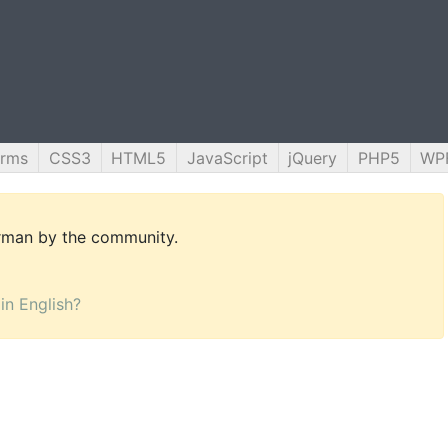
orms
CSS3
HTML5
JavaScript
jQuery
PHP5
WP
erman by the community.
 in English?