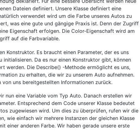
ndung deklariert. Für eine bessere Übersicht werden neue
enen Dateien definiert. Unsere Klasse definiert eine
 natürlich verwendet wird um die Farbe unseres Autos zu
riert, was eine gute und gängige Praxis ist. Denn der Zugriff
eine Eigenschaft erfolgen. Die Color-Eigenschaft wird am
riff auf die Farbvariable.
en Konstruktor. Es braucht einen Parameter, der es uns
 initialisieren. Da es nur einen Konstruktor gibt, können
iert werden. Die Describe() -Methode ermöglicht es uns,
ormation zu erhalten, die wir zu unserem Auto aufnehmen.
n von uns bereitgestellten Informationen zurück.
r nun eine Variable vom Typ Auto. Danach erstellen wir
arameter. Entsprechend dem Code unserer Klasse bedeutet
utos zugewiesen wird. Um dies zu überprüfen, rufen wir die
n, wie einfach wir mehrere Instanzen der gleichen Klasse
 mit einer anderen Farbe. Wir haben gerade unsere erste