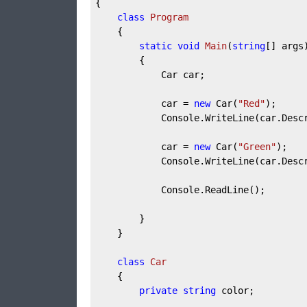
{

class
Program
    {

static
void
Main
(
string
[] args
        {

            Car car;

            car = 
new
 Car(
"Red"
);

            Console.WriteLine(car.Descr
            car = 
new
 Car(
"Green"
);

            Console.WriteLine(car.Descr
            Console.ReadLine();

        }

    }

class
Car
    {

private
string
 color;
