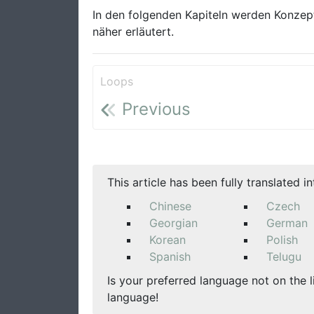
In den folgenden Kapiteln werden Konzept
näher erläutert.
Loops
Previous
This article has been fully translated i
Chinese
Czech
Georgian
German
Korean
Polish
Spanish
Telugu
Is your preferred language not on the l
language!