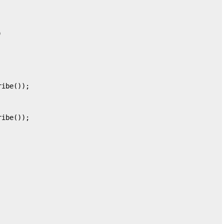
)
ibe());

ibe());
