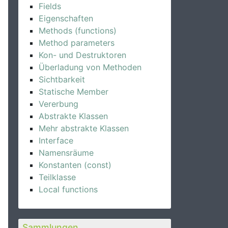
Fields
Eigenschaften
Methods (functions)
Method parameters
Kon- und Destruktoren
Überladung von Methoden
Sichtbarkeit
Statische Member
Vererbung
Abstrakte Klassen
Mehr abstrakte Klassen
Interface
Namensräume
Konstanten (const)
Teilklasse
Local functions
Sammlungen