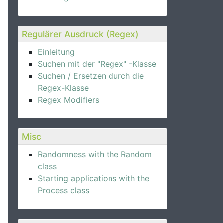
Regulärer Ausdruck (Regex)
Einleitung
Suchen mit der "Regex" -Klasse
Suchen / Ersetzen durch die
Regex-Klasse
Regex Modifiers
Misc
Randomness with the Random
class
Starting applications with the
Process class