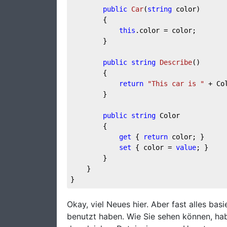
public
Car
(
string
 color
)
        {

this
.color = color;

        }

public
string
Describe
(
)
        {

return
"This car is "
 + Col
        }

public
string
 Color

        {

get
 { 
return
 color; }

set
 { color = 
value
; }

        }

    }

}
Okay, viel Neues hier. Aber fast alles basi
benutzt haben. Wie Sie sehen können, habe